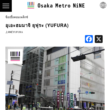
ช็อปปิ้งคอมเพล็กซ์
อุเอะฮมมาจิ ยุฟุระ (YUFURA)
上本町YUFURA
Face