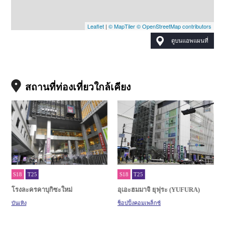
Leaflet
|
© MapTiler
© OpenStreetMap contributors
ดูบนแอพแผนที่
สถานที่ท่องเที่ยวใกล้เคียง
S18
T25
S18
T25
โรงละครคาบุกิซะใหม่
อุเอะฮมมาจิ ยุฟุระ (YUFURA)
บันเทิง
ช็อปปิ้งคอมเพล็กซ์