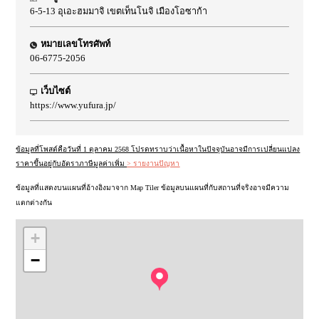
6-5-13 อุเอะฮมมาจิ เขตเท็นโนจิ เมืองโอซาก้า
หมายเลขโทรศัพท์
06-6775-2056
เว็บไซต์
https://www.yufura.jp/
ข้อมูลที่โพสต์คือวันที่ 1 ตุลาคม 2568 โปรดทราบว่าเนื้อหาในปัจจุบันอาจมีการเปลี่ยนแปลง
ราคาขึ้นอยู่กับอัตราภาษีมูลค่าเพิ่ม
> รายงานปัญหา
ข้อมูลที่แสดงบนแผนที่อ้างอิงมาจาก Map Tiler ข้อมูลบนแผนที่กับสถานที่จริงอาจมีความ
แตกต่างกัน
+
−