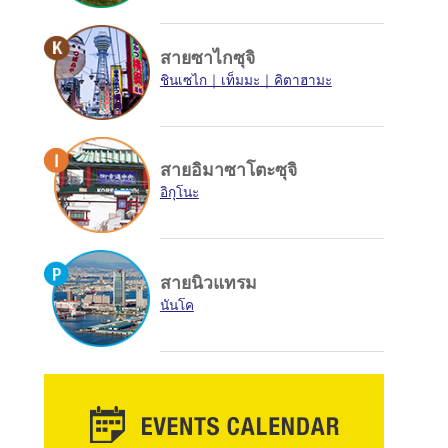
สายซาไกซุจิ
ชินเซไก
เท็มมะ
คิตาฮามะ
สายอิมาซาโตะซุจิ
อิกุโนะ
สายนิวแทรม
นันโค