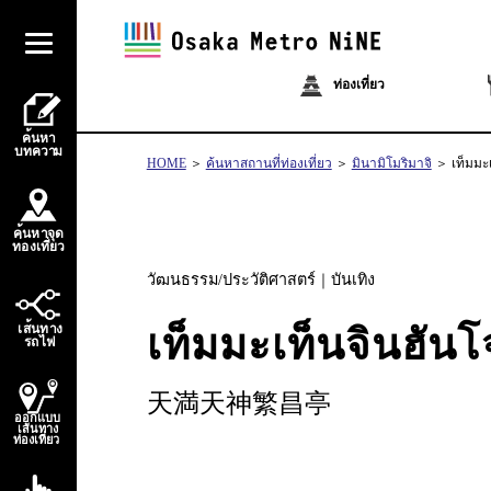
ท่องเที่ยว
้
ค
น
ห
า
บ
ท
ควา
ม
HOME
ค้นหาสถานที่ท่องเที่ยว
มินามิโมริมาจิ
เท็มมะ
้
ค
น
ห
า
จ
ุ
ด
่
่
ท
อ
ง
เ
ท
ี
ย
ว
วัฒนธรรม/ประวัติศาสตร์
บันเทิง
เท็มมะเท็นจินฮันโ
้
เ
ส
น
ท
า
ง
ไ
ร
ถ
ฟ
天満天神繁昌亭
ออกแบบ
เส้นทาง
ท่องเที่ยว