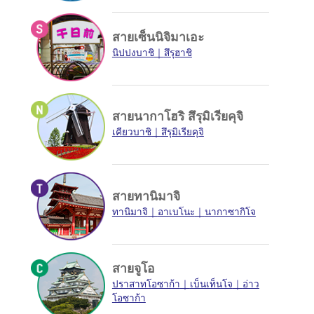
สายเซ็นนิจิมาเอะ
นิปปงบาชิ
สึรุฮาชิ
สายนากาโฮริ สึรุมิเรียคุจิ
เคียวบาชิ
สึรุมิเรียคุจิ
สายทานิมาจิ
ทานิมาจิ
อาเบโนะ
นากาซากิโจ
สายจูโอ
ปราสาทโอซาก้า
เบ็นเท็นโจ
อ่าว
โอซาก้า