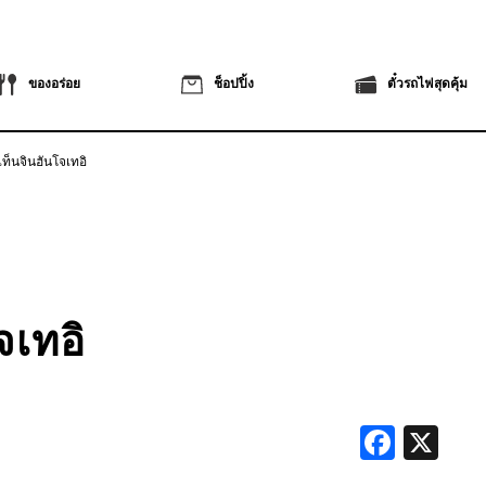
ของอร่อย
ช็อปปิ้ง
ตั๋วรถไฟสุดคุ้ม
เท็นจินฮันโจเทอิ
จเทอิ
Faceb
X