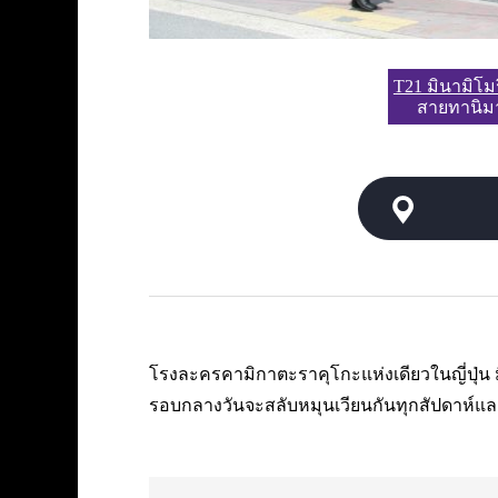
T21 มินามิโมร
สายทานิมา
โรงละครคามิกาตะราคุโกะแห่งเดียวในญี่ปุ่
รอบกลางวันจะสลับหมุนเวียนกันทุกสัปดาห์แ