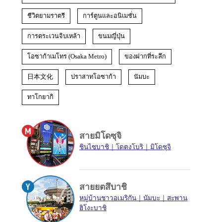
ชีวิตยามราตรี
การ์ตูนและอนิเมชั่น
การตระเวนจิบเหล้า
ขนมญี่ปุ่น
โอซาก้าเมโทร (Osaka Metro)
ของฝากที่ระลึก
日本文化
ปราสาทโอซาก้า
นัมบะ
ทาโกยากิ
สายมิโดซุจิ
ชินไซบาชิ
โดตงโบริ
มิโดซุจิ
สายยตสึบาชิ
หมู่บ้านชาวอเมริกัน
นัมบะ
สะพาน
ฮิโงะบาชิ