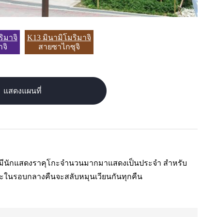
ิมาจิ
K13 มินามิโมริมาจิ
จิ
สายซาไกซุจิ
แสดงแผนที่
น มีนักแสดงราคุโกะจำนวนมากมาแสดงเป็นประจำ สำหรับ
ละในรอบกลางคืนจะสลับหมุนเวียนกันทุกคืน