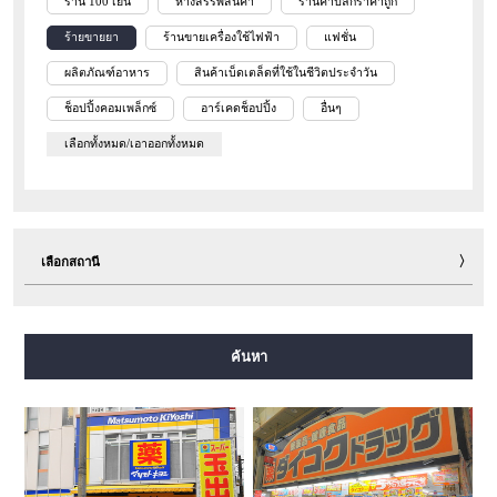
ร้าน 100 เยน
ห้างสรรพสินค้า
ร้านค้าปลีกราคาถูก
ร้ายขายยา
ร้านขายเครื่องใช้ไฟฟ้า
แฟชั่น
ผลิตภัณฑ์อาหาร
สินค้าเบ็ดเตล็ดที่ใช้ในชีวิตประจำวัน
ช็อปปิ้งคอมเพล็กซ์
อาร์เคดช็อปปิ้ง
อื่นๆ
เลือกทั้งหมด/เอาออกทั้งหมด
เลือกสถานี
สายมิโดซุจิ
สายทานิมาจิ
สายยตสึบาชิ
สายจูโอ
ค้นหา
สายเซ็นนิจิมาเอะ
สายซาไกซุจิ
สายนากาโฮริ สึรุมิเรียคุจิ
สายอิมาซาโตะซุจิ
สายนิวแทรม