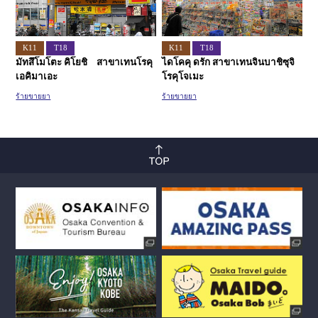
K11
T18
K11
T18
มัทสึโมโตะ คิโยชิ สาขาเทนโรคุ
ไดโคคุ ดรัก สาขาเทนจินบาชิซุจิ
เอคิมาเอะ
โรคุโจเมะ
ร้ายขายยา
ร้ายขายยา