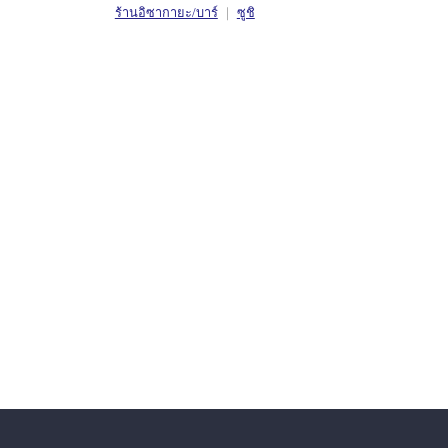
ร้านอิซากายะ/บาร์
ซูชิ