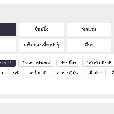
ช็อปปิ้ง
พักแรม
เกร็ดท่องเที่ยวน่ารู้
อื่นๆ
ยะ/บาร์
ร้านกาแฟ/คาเฟ่
ก๋วยเตี๋ยว
โอโคโนมิยากิ
d)
ซูชิ
ทาโกยากิ
อาหารญี่ปุ่น
เนื้อย่าง
อ