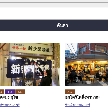
สายยตสึบาชิ
สายจูโอ
สายเซ็นนิจิมาเอะ
ยคุจิ
สายอิมาซาโตะซุจิ
สายนิวแทรม
ค้นหา
12
T18
K11
K12
นตะมง ชุโซ
ฮกโคริไดนิ่งทานากะ
นอิซากายะ/บาร์
ร้านอิซากายะ/บาร์