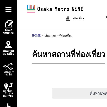
ท่องเที่ยว
้
ค
น
ห
า
บ
ท
ควา
ม
HOME
ค้นหาสถานที่ท่องเที่ยว
้
ค
น
ห
า
จ
ุ
ด
ค้นหาสถานที่ท่องเที่ยว
่
่
ท
อ
ง
เ
ท
ี
ย
ว
้
เ
ส
น
ท
า
ง
ไ
ร
ถ
ฟ
ออกแบบ
ค้นหาบท
เส้นทาง
ท่องเที่ยว