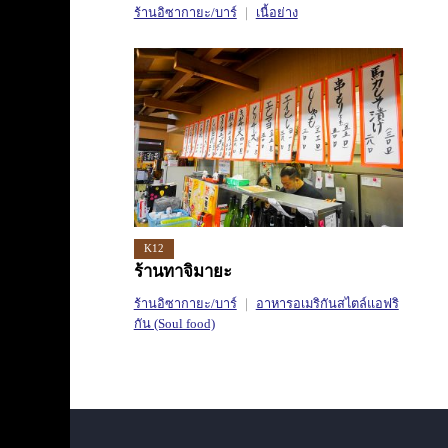
ร้านอิซากายะ/บาร์
เนื้อย่าง
K12
ร้านทาจิมายะ
ร้านอิซากายะ/บาร์
อาหารอเมริกันสไตล์แอฟริ
กัน (Soul food)