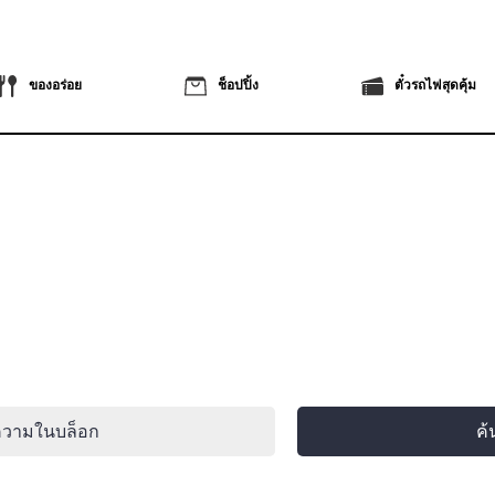
ของอร่อย
ช็อปปิ้ง
ตั๋วรถไฟสุดคุ้ม
ความในบล็อก
ค้