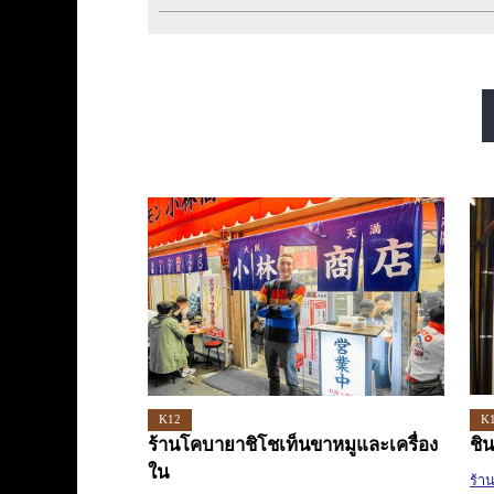
สายมิโดซุจิ
สายทานิมาจิ
สายซาไกซุจิ
สายนากาโฮริ สึรุมิเรี
K12
K
ร้านโคบายาชิโชเท็นขาหมูและเครื่อง
ชิ
ใน
ร้า