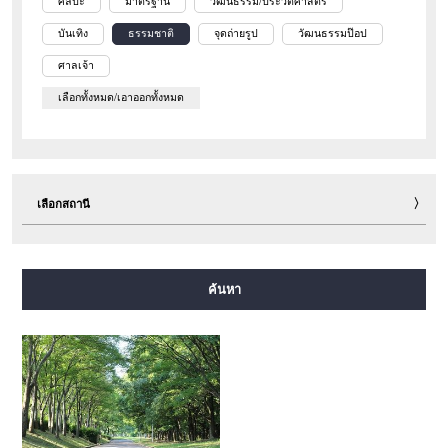
ศิลปะ
มาตรฐาน
วัฒนธรรม/ประวัติศาสตร์
บันเทิง
ธรรมชาติ
จุดถ่ายรูป
วัฒนธรรมป๊อป
ศาลเจ้า
เลือกทั้งหมด/เอาออกทั้งหมด
เลือกสถานี
สายมิโดซุจิ
สายทานิมาจิ
สายยตสึบาชิ
สายจูโอ
ค้นหา
สายเซ็นนิจิมาเอะ
สายซาไกซุจิ
สายนากาโฮริ สึรุมิเรียคุจิ
สายอิมาซาโตะซุจิ
สายนิวแทรม