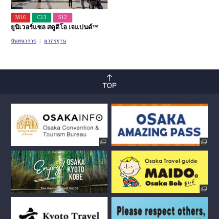
M16
C13
S12
ยูนิเวอร์แซล สตูดิโอ เจแปนด์™
นันทนาการ
มาตรฐาน