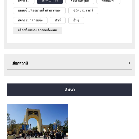
กิจกรรม
นันทนาการ
ล่องเรือครุยส์
ทดลองทำ
ออนเซ็น/ห้องอาบน้ำสาธารณะ
ชีวิตยามราตรี
กิจกรรมกลางแจ้ง
ทัวร์
อื่นๆ
เลือกทั้งหมด/เอาออกทั้งหมด
เลือกสถานี
สายมิโดซุจิ
สายทานิมาจิ
สายยตสึบาชิ
สายจูโอ
ค้นหา
สายเซ็นนิจิมาเอะ
สายซาไกซุจิ
สายนากาโฮริ สึรุมิเรียคุจิ
สายอิมาซาโตะซุจิ
สายนิวแทรม