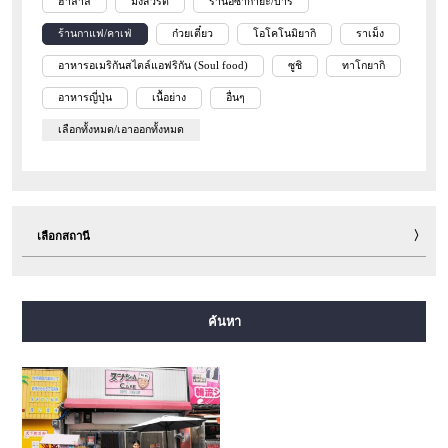
ฮาลาล
มังสวิรัติ
ร้านอิซากายะ/บาร์
ร้านกาแฟ/คาเฟ่
ก๋วยเตี๋ยว
โอโคโนมิยากิ
ราเม็ง
อาหารอเมริกันสไตล์แอฟริกัน (Soul food)
ซูชิ
ทาโกยากิ
อาหารญี่ปุ่น
เนื้อย่าง
อื่นๆ
เลือกทั้งหมด/เอาออกทั้งหมด
เลือกสถานี
สายมิโดซุจิ
สายทานิมาจิ
สายยตสึบาชิ
สายจูโอ
ค้นหา
สายเซ็นนิจิมาเอะ
สายซาไกซุจิ
สายนากาโฮริ สึรุมิเรียคุจิ
สายอิมาซาโตะซุจิ
สายนิวแทรม