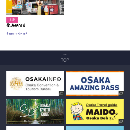
S19
ซึนจังคาเฟ่
ร้านกาแฟ/คาเฟ่