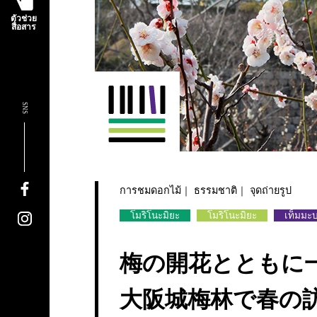
ตัวช่วย
สื่อสาร
SNS
การชมดอกไม้
ธรรมชาติ
จุดถ่ายรูป
โมริโนะมิยะ
โมริโนะมิยะ
เท็มมะบ
梅の開花とともに
大阪城梅林で春の