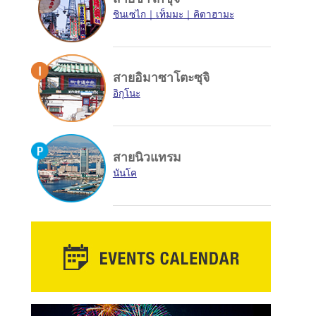
ชินเซไก
เท็มมะ
คิตาฮามะ
สายอิมาซาโตะซุจิ
อิกุโนะ
สายนิวแทรม
นันโค