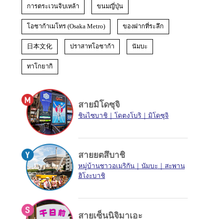
การตระเวนจิบเหล้า
ขนมญี่ปุ่น
โอซาก้าเมโทร (Osaka Metro)
ของฝากที่ระลึก
日本文化
ปราสาทโอซาก้า
นัมบะ
ทาโกยากิ
สายมิโดซุจิ
ชินไซบาชิ
โดตงโบริ
มิโดซุจิ
สายยตสึบาชิ
หมู่บ้านชาวอเมริกัน
นัมบะ
สะพาน
ฮิโงะบาชิ
สายเซ็นนิจิมาเอะ