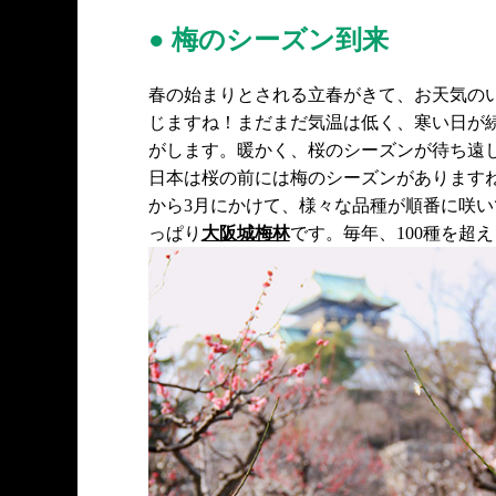
● 梅のシーズン到来
春の始まりとされる立春がきて、お天気の
じますね！まだまだ気温は低く、寒い日が
がします。暖かく、桜のシーズンが待ち遠
日本は桜の前には梅のシーズンがあります
から3月にかけて、様々な品種が順番に咲
っぱり
大阪城梅林
です。毎年、100種を超