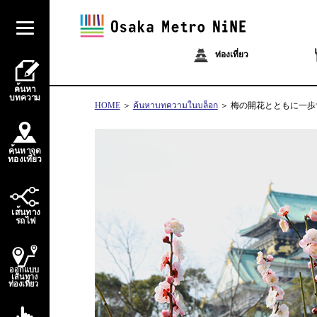
ท่องเที่ยว
้
ค
น
ห
า
บ
ท
ควา
ม
HOME
ค้นหาบทความในบล็อก
梅の開花とともに一歩
้
ค
น
ห
า
จ
ุ
ด
่
่
ท
อ
ง
เ
ท
ี
ย
ว
้
เ
ส
น
ท
า
ง
ไ
ร
ถ
ฟ
ออกแบบ
เส้นทาง
ท่องเที่ยว