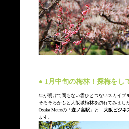
● 1月中旬の梅林！探梅を
年が明けて間もない雲ひとつないスカイブ
そろそろかもと大阪城梅林を訪れてみまし
Osaka Metroの「
森ノ宮駅
」と「
大阪ビジネ
ます。