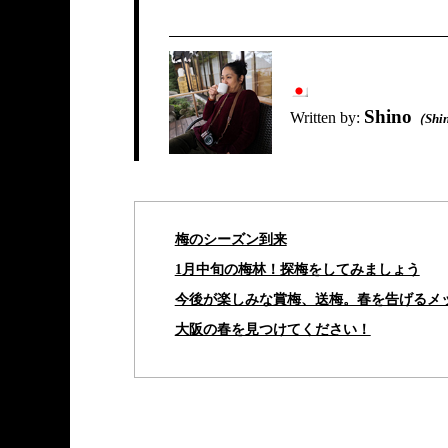
Shino
Written by:
（Shi
梅のシーズン到来
1月中旬の梅林！探梅をしてみましょう
今後が楽しみな賞梅、送梅。春を告げるメ
大阪の春を見つけてください！