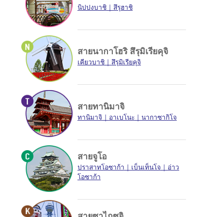
นิปปงบาชิ
สึรุฮาชิ
สายนากาโฮริ สึรุมิเรียคุจิ
เคียวบาชิ
สึรุมิเรียคุจิ
สายทานิมาจิ
ทานิมาจิ
อาเบโนะ
นากาซากิโจ
สายจูโอ
ปราสาทโอซาก้า
เบ็นเท็นโจ
อ่าว
โอซาก้า
สายซาไกซุจิ