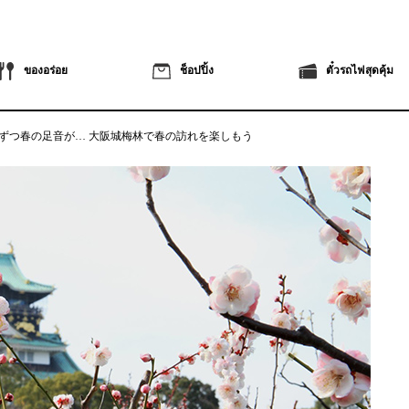
ของอร่อย
ช็อปปิ้ง
ตั๋วรถไฟสุดคุ้ม
ずつ春の足音が…
大阪城梅林で春の訪れを楽しもう