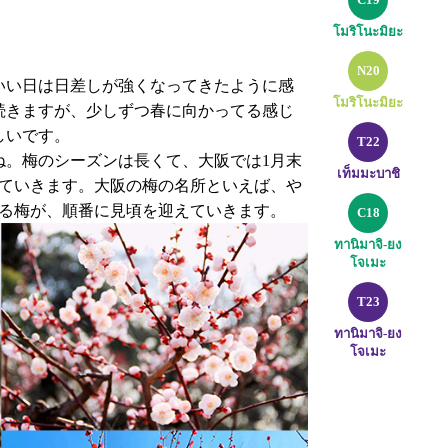
โมริโนะมิยะ
N20
いい日は日差しが強くなってきたように感
โมริโนะมิยะ
続きますが、少しずつ春に向かってる感じ
しいです。
T22
ね。梅のシーズンは長くて、大阪では1月末
เท็มมะบาชิ
いていきます。大阪の梅の名所といえば、や
える梅が、順番に見頃を迎えていきます。
C18
ทานิมาจิ-ยง
โจเมะ
T23
ทานิมาจิ-ยง
โจเมะ