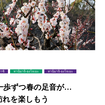
าชิ
ทานิมาจิ-ยงโจเมะ
ทานิมาจิ-ยงโจเมะ
一歩ずつ春の足音が…
訪れを楽しもう