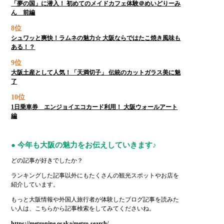
「夢の国」に潜入！ 初めてのメイドカフェ体験＠めいどりーみ
ん 前編
8位
シュワッと爽快！ラムネの魅力☆ 大阪ならではたこ焼き風味も
ある！？
9位
大阪土産として人気！「天満切子」 伝統のカットガラス美に魅
了
10位
1日乗車券 エンジョイエコカード利用！ 大阪ウォールアート
編
● 今年も大阪の魅力をお伝えしていきます♪
どの記事が好きでしたか？
ランキングした記事以外にもたくさんの観光スポットやお店を
紹介しています。
もっと大阪情報や外国人旅行者が体験したブログ記事を読みた
い人は、こちらから記事検索をしてみてくださいね。
https://metronine.osaka/metro-search/