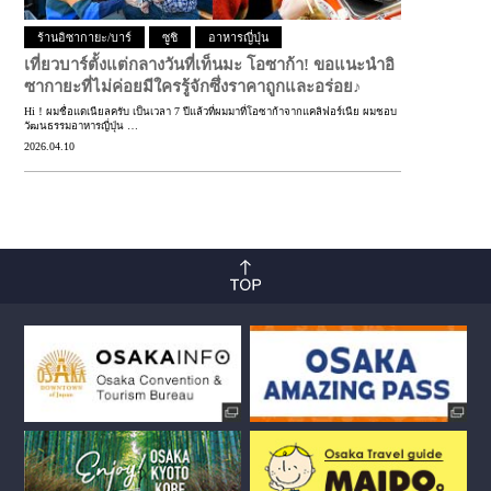
ร้านอิซากายะ/บาร์
ซูชิ
อาหารญี่ปุ่น
เที่ยวบาร์ตั้งแต่กลางวันที่เท็นมะ โอซาก้า!
ขอแนะนำอิ
ซากายะที่ไม่ค่อยมีใครรู้จักซึ่งราคาถูกและอร่อย♪
Hi！ผมชื่อแดเนียลครับ เป็นเวลา 7 ปีแล้วที่ผมมาที่โอซาก้าจากแคลิฟอร์เนีย ผมชอบ
วัฒนธรรมอาหารญี่ปุ่น …
2026.04.10