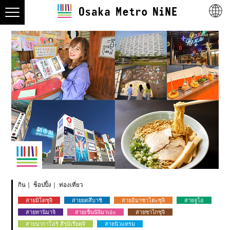
กิน
ช็อปปิ้ง
ท่องเที่ยว
สายมิโดซุจิ
สายยตสึบาชิ
สายอิมาซาโตะซุจิ
สายจูโอ
สายทานิมาจิ
สายเซ็นนิจิมาเอะ
สายซาไกซุจิ
สายนากาโฮริ สึรุมิเรียคุจิ
สายนิวแทรม