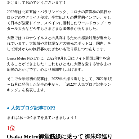
あけましておめでとうございます！
2022年は北京五輪・パラリンピック、コロナの変異株の流行や
ロシアのウクライナ侵攻、半世紀ぶりの世界的インフレ、そし
て日本が強豪ドイツ、スペインに勝利したワールドカップ・カ
タール大会など今年もさまざまな出来事がありました。
大阪ではコロナウイルスとの共存するための感染対策が進めら
れています。大阪城や道頓堀などの観光スポットは、国内、そ
して海外からの旅行客のにぎわいも取り戻しつつあります。
Osaka Metro NiNEでは、2022年9月18日にサイト開設3周年を迎
えることができました！これもひとえに大阪を愛する皆さまの
応援のおかげです。心より感謝申し上げます。
そこで今年最初の記事は、2022年の振り返りとして、2022年1月
～12月に発信した記事の中から、「2022年人気ブログ記事ラン
キング」を発表します。
● 人気ブログ記事TOP3
まずは1位～3位までを見ていきましょう！
1位
Osaka Metro御堂筋線に乗って 御朱印巡り