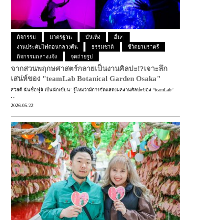
กิจกรรม
มาตรฐาน
บันเทิง
อื่นๆ
งานประดับไฟตอนกลางคืน
ธรรมชาติ
ชีวิตยามราตรี
กิจกรรมกลางแจ้ง
จุดถ่ายรูป
จากสวนพฤกษศาสตร์กลายเป็นงานศิลปะ!?
เจาะลึก
เสน่ห์ของ "teamLab Botanical Garden Osaka"
สวัสดี ฉันชื่อฟูจิ เป็นนักเขียน! รู้ไหมว่ามีการจัดแสดงผลงานศิลปะของ “teamLab”
…
2026.05.22