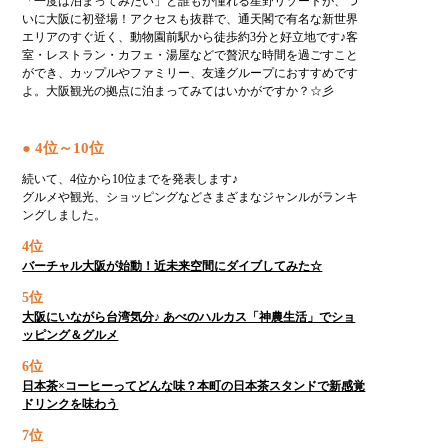
「一度は泊まってみたい」と誰もが憧れる星野リゾートが、つ
いに大阪に初登場！アクセスも抜群で、通天閣で有名な新世界
エリアのすぐ近く、動物園前駅から徒歩約3分と好立地です♪客
室・レストラン・カフェ・湯屋などで贅沢な時間を過ごすこと
ができ、カップルやファミリー、友達グループにおすすめです
よ。大阪観光の拠点に泊まってみてはいかがですか？☆彡
● 4位～10位
続いて、4位から10位までを発表します♪
グルメや観光、ショッピングなどさまざまなジャンルがランキ
ングしました。
4位
バーチャル大阪が始動！近未来空間にダイブしてみた☆
5位
大阪にいながら台湾気分♪ あべのハルカス「神農生活」でショ
ッピング＆グルメ
6位
日本茶×コーヒーってどんな味？本町の日本茶スタンドで新感覚
ドリンクを味わう
7位