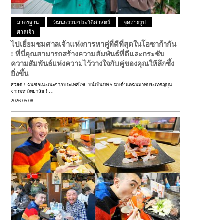
มาตรฐาน
วัฒนธรรม/ประวัติศาสตร์
จุดถ่ายรูป
ศาลเจ้า
ไปเยี่ยมชมศาลเจ้าแห่งการหาคู่ที่ดีที่สุดในโอซาก้ากัน
!
ที่นี่คุณสามารถสร้างความสัมพันธ์ที่ดีและกระชับ
ความสัมพันธ์แห่งความไว้วางใจกับคู่ของคุณให้ลึกซึ้ง
ยิ่งขึ้น
สวัสดี！ฉันชื่อเนะเนะจากประเทศไทย ปีนี้เป็นปีที่ 5 นับตั้งแต่ฉันมาที่ประเทศญี่ปุ่น
จากมหาวิทยาลัย ! …
2026.05.08