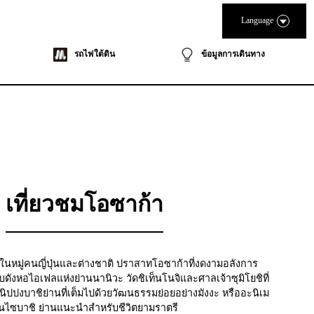
Language
รถไฟใต้ดิน
ข้อมูลการเดินทาง
เที่ยวชมโอซาก้า
ในหมู่คนญี่ปุ่นและต่างชาติ ปราสาทโอซาก้าที่งดงามอลังการ
ยบดังหอไอเฟลแห่งย่านนานิวะ วัดชิเท็นโนจิและศาลเจ้าซุมิโยชิที่
 นิปปงบาชิย่านที่เต็มไปด้วยวัฒนธรรมย่อยอย่างมังงะ หรืออะนิเม
ชินไซบาชิ ย่านแนะนำสำหรับชีวิตยามราตรี