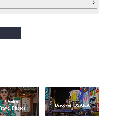
Osaka
Discover OSAKA
ravel Photos