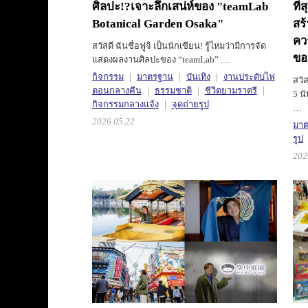
ศิลปะ!?
เจาะลึกเสน่ห์ของ "teamLab
ที่
Botanical Garden Osaka"
สร
คว
สวัสดี ฉันชื่อฟูจิ เป็นนักเขียน! รู้ไหมว่ามีการจัด
ของ
แสดงผลงานศิลปะของ “teamLab” …
กิจกรรม
มาตรฐาน
บันเทิง
งานประดับไฟ
สวั
ตอนกลางคืน
ธรรมชาติ
ชีวิตยามราตรี
5 นั
กิจกรรมกลางแจ้ง
จุดถ่ายรูป
…
2026.05.22
มา
รูป
202