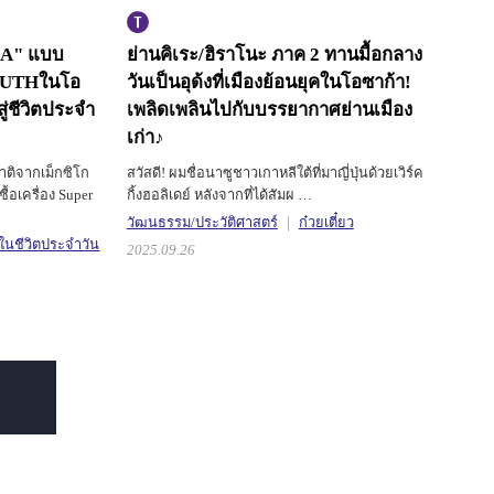
KA" แบบ
ย่านคิเระ/ฮิราโนะ ภาค 2
ทานมื้อกลาง
SOUTHในโอ
วันเป็นอุด้งที่เมืองย้อนยุคในโอซาก้า!
่ชีวิตประจำ
เพลิดเพลินไปกับบรรยากาศย่านเมือง
เก่า♪
ชาติจากเม็กซิโก
สวัสดี! ผมชื่อนาซูชาวเกาหลีใต้ที่มาญี่ปุ่นด้วยเวิร์ค
ื้อเครื่อง Super
กิ้งฮอลิเดย์ หลังจากที่ได้สัมผ …
วัฒนธรรม/ประวัติศาสตร์
ก๋วยเตี๋ยว
ช้ในชีวิตประจำวัน
2025.09.26