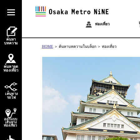
ท่องเที่ยว
้
ค
น
ห
า
บ
ท
ควา
ม
HOME
ค้นหาบทความในบล็อก
ท่องเที่ยว
้
ค
น
ห
า
จ
ุ
ด
่
่
ท
อ
ง
เ
ท
ี
ย
ว
้
เ
ส
น
ท
า
ง
ไ
ร
ถ
ฟ
ออกแบบ
เส้นทาง
ท่องเที่ยว