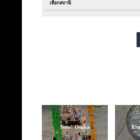
เลือกสถานี
สายมิโดซุจิ
สายทานิมาจิ
สายซาไกซุจิ
สายนากาโฮริ สึรุมิเรี
Now! Osaka
E-