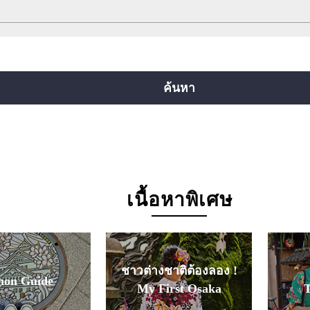
สายยตสึบาชิ
สายจูโอ
สายเซ็นนิจิมาเอะ
ยคุจิ
สายอิมาซาโตะซุจิ
สายนิวแทรม
ค้นหา
เนื้อหาพิเศษ
ชาวต่างชาติต้องลอง !
mon Guide
My First Osaka
T