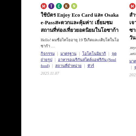
ใช้บัตร Enjoy Eco Card และ Osaka
สำ
e-Pass
สะดวกและคุ้มค่า! เยี่ยมชม
เจ
สถานที่ท่องเที่ยวยอดนิยมในโอซาก้า
ซา
วั
Hello! ผมชื่อไทโยอายุ 19 ปีเกิดและเติบโตในโอ
ซาก้า …
.my
กิจกรรม
มาตรฐาน
โอโคโนมิยากิ
จุด
.art
ถ่ายรูป
อาหารอเมริกันสไตล์แอฟริกัน (Soul
มา
food)
สถานที่จำหน่าย
ทัวร์
จ
2025.11.07
202