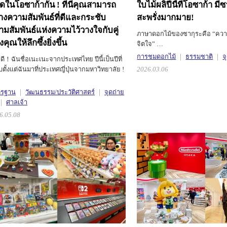
สุดในโอซาก้ากัน !
ที่นี่คุณสามารถ
ใบไม้ผลิปีนี้ที่โอซาก้า ม
้างความสัมพันธ์ที่ดีและกระชับ
สะพรั่งมากมาย!
ามสัมพันธ์แห่งความไว้วางใจกับคู่
ภาษาดอกไม้ของซากุระคือ “คว
คุณให้ลึกซึ้งยิ่งขึ้น
จิตใจ” …
การชมดอกไม้
ธรรมชาติ
จ
สดี！ฉันชื่อเนะเนะจากประเทศไทย ปีนี้เป็นปีที่
บตั้งแต่ฉันมาที่ประเทศญี่ปุ่นจากมหาวิทยาลัย !
2026.03.06
ตรฐาน
วัฒนธรรม/ประวัติศาสตร์
จุดถ่าย
ศาลเจ้า
6.05.08