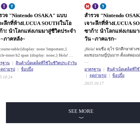
รวจ "Nintendo OSAKA" แบบ
สำรวจ "Nintendo OSA
าะลึกที่ห้างLUCUA SOUTHในโอ
เจาะลึกที่ห้างLUCUA 
ก้า!
นำโลกแห่งเกมมาสู่ชีวิตประจำ
ซาก้า!
นำโลกแห่งเกมมาสู
น ~ภาคหลัง~
วัน ~ภาคแรก~
course-table{display: none !important;}
¡Hola! ผมชื่อ คุโร นักศึกษาต่าง
icle-inner h2 span {display: none;} Hola! …
ผมชอบเกมญี่ปุ่นมาก ตั้งแต่พ่อแม่ซ
…
ตรฐาน
สินค้าเบ็ดเตล็ดที่ใช้ในชีวิตประจำวัน
ุดถ่ายรูป
ช็อปปิ้ง
มาตรฐาน
สินค้าเบ็ดเตล็ดที่ใ
จุดถ่ายรูป
ช็อปปิ้ง
5.10.24
2025.10.17
SEE MORE