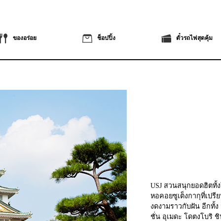
ของอร่อย
ช็อปปิ้ง
ตั๋วรถไฟสุดคุ้ม
USJ สวนสนุกยอดฮิตทั้ง
หอคอยซูเต็งกากุที่เปรี
งดงามราวกับฝัน อีกทั้ง
ชั่น อุเมดะ โดตงโบริ 