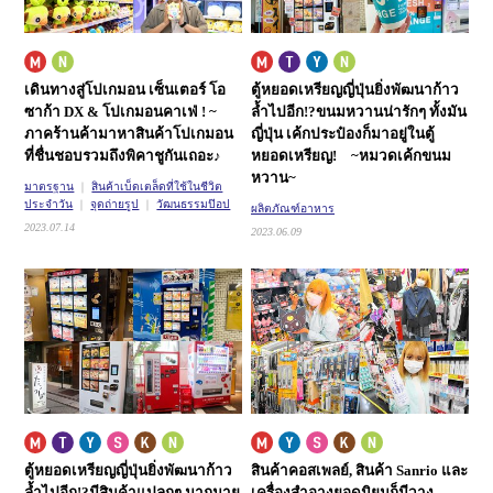
เดินทางสู่โปเกมอน เซ็นเตอร์ โอ
ตู้หยอดเหรียญญี่ปุ่นยิ่งพัฒนาก้าว
ซาก้า DX & โปเกมอนคาเฟ่ ! ~
ล้ำไปอีก!?
ขนมหวานน่ารักๆ ทั้งมัน
ภาคร้านค้า
มาหาสินค้าโปเกมอน
ญี่ปุ่น เค้กประป๋องก็มาอยู่ในตู้
ที่ชื่นชอบรวมถึงพิคาชูกันเถอะ♪
หยอดเหรียญ! ~หมวดเค้กขนม
หวาน~
มาตรฐาน
สินค้าเบ็ดเตล็ดที่ใช้ในชีวิต
ประจำวัน
จุดถ่ายรูป
วัฒนธรรมป๊อป
ผลิตภัณฑ์อาหาร
2023.07.14
2023.06.09
ตู้หยอดเหรียญญี่ปุ่นยิ่งพัฒนาก้าว
สินค้าคอสเพลย์, สินค้า Sanrio และ
ล้ำไปอีก!?
มีสินค้าแปลกๆ มากมาย
เครื่องสำอางยอดนิยมก็มีวาง