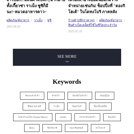
ทั้งเกี๊ยวซ่า ราเม็ง ซูชิก็มี
จำหน่ายเช่นกัน!
ช็อปปิ้งที่ "ดองกิ
นะ!~หมวดอาหารคาว~
โฮเต้" ในโดทงโบริ ภาคหลัง
ผลิตภัณฑ์อาหาร
ราเม็ง
ซูชิ
ร้านค้าปลีกราคาถูก
ผลิตภัณฑ์อาหาร
สินค้าเบ็ดเตล็ดที่ใช้ในชีวิตประจำวัน
2023.06.02
2023.02.10
SEE MORE
Keywords
วัดและศาลเจ้า
ศาลเจ้า
ของดังโอซาก้า
ขนมญี่ปุ่น
ชีวิตยามราตรี
ราเม็ง
โดตงโบริ
ช็อปปิ้งสตรีท
โอซาก้าเมโทร (Osaka Metro)
อุเมดะ
ปราสาทโอซาก้า
ชินเซไก
นัมบะ
ชินไซบาชิ
ล่องเรือครุยส์
ทาโกยากิ