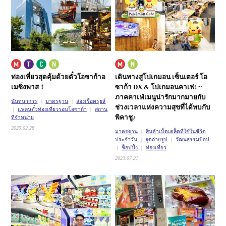
ท่องเที่ยวสุดคุ้มด้วยตั๋วโอซาก้าอ
เดินทางสู่โปเกมอน เซ็นเตอร์ โอ
เมซิ่งพาส！
ซาก้า DX & โปเกมอนคาเฟ่! ~
ภาคคาเฟ่
เมนูน่ารักมากมายกับ
นันทนาการ
มาตรฐาน
ล่องเรือครุยส์
ช่วงเวลาแห่งความสุขที่ได้พบกับ
แพลนตั๋วท่องเที่ยวรอบโอซาก้า
สถาน
พิคาชู♪
ที่จำหน่าย
2025.02.28
มาตรฐาน
สินค้าเบ็ดเตล็ดที่ใช้ในชีวิต
ประจำวัน
จุดถ่ายรูป
วัฒนธรรมป๊อป
ช็อปปิ้ง
ท่องเที่ยว
2023.07.21