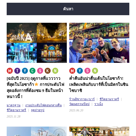
สายมิโดซุจิ
สายทานิมาจิ
สายยตสึบาชิ
สายจูโอ
ค้นหา
สายเซ็นนิจิมาเอะ
สายซาไกซุจิ
สายนากาโฮริ สึรุมิเรียคุจิ
สายอิมาซาโตะซุจิ
สายนิวแทรม
[ฉบับปี 2025] ฤดูกาลที่แวววาว
ค่ำคืนอันน่าตื่นเต้นในโอซาก้า!
ที่สุดในโอซาก้า
การประดับไฟ
เพลิดเพลินกับบาร์ที่เป็นมิตรในชิน
สุดอลังการที่ต้องชม 9 ธีมในหน้า
ไซบาชิ
หนาวนี้！
ร้านอิซากายะ/บาร์
ชีวิตยามราตรี
วัฒนธรรมป๊อป
ราเม็ง
มาตรฐาน
งานประดับไฟตอนกลางคืน
ชีวิตยามราตรี
จุดถ่ายรูป
2025.06.20
2025.11.28