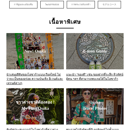
การ์ตูนและอนิเมชั่น
วัฒนธรรมย่อย
การตระเวนจิบเหล้า
モデルコース
เนื้อหาพิเศษ
Now! Osaka
E-mon Guide
นำเสนอสีสันของโอซาก้าแบบเรียลไทม์ ไม่
แนะนำ “ของดี” เช่น ของฝากที่ระลึก ทิวทัศน์
ว่าจะเป็นของอร่อย ความบันเทิง อีเวนต์และ
ผู้คน ฯลฯ ที่สามารถพบเจอได้ในโอซาก้า
เทรนด์ต่างๆ
ชาวต่างชาติต้องลอง !
Osaka
My First Osaka
Travel Photos
สัมผัสประสบการณ์ในโอซาก้าที่ชาวต่าง
ซูมภาพไปยังผู้คนที่มีเอกลักษณ์ไม่ซ้ำแบบ