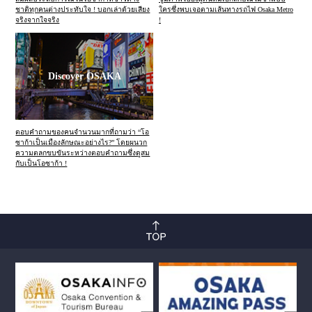
ชาติทุกคนต่างประทับใจ ! บอกเล่าด้วยเสียง
ใครซึ่งพบเจอตามเส้นทางรถไฟ Osaka Metro
จริงจากใจจริง
!
Discover OSAKA
ตอบคำถามของคนจำนวนมากที่ถามว่า “โอ
ซาก้าเป็นเมืองลักษณะอย่างไร?” โดยผนวก
ความตลกขบขันระหว่างตอบคำถามซึ่งดูสม
กับเป็นโอซาก้า !