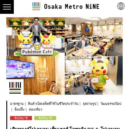
มาตรฐาน
สินค้าเบ็ดเตล็ดที่ใช้ในชีวิตประจำวัน
จุดถ่ายรูป
วัฒนธรรมป๊อป
ช็อปปิ้ง
ท่องเที่ยว
ชินไซบาชิ
ชินไซบาชิ