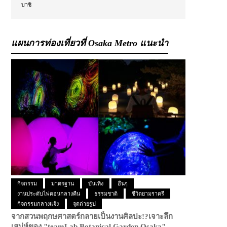
บาชิ
แผนการท่องเที่ยวที่ Osaka Metro แนะนำ
กิจกรรม
มาตรฐาน
บันเทิง
อื่นๆ
งานประดับไฟตอนกลางคืน
ธรรมชาติ
ชีวิตยามราตรี
กิจกรรมกลางแจ้ง
จุดถ่ายรูป
จากสวนพฤกษศาสตร์กลายเป็นงานศิลปะ!?
เจาะลึก
เสน่ห์ของ "teamLab Botanical Garden Osaka"