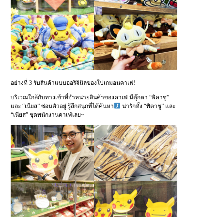
อย่างที่ 3 รับสินค้าแบบออริจินิลของโปเกมอนคาเฟ่!
บริเวณใกล้กับทางเข้าที่จำหน่ายสินค้าของคาเฟ่ มีตุ๊กตา “พิคาชู”
และ “เนียส” ซ่อนตัวอยู่ รู้สึกสนุกที่ได้ค้นหา
น่ารักทั้ง “พิคาชู” และ
“เนียส” ชุดพนักงานคาเฟ่เลย~