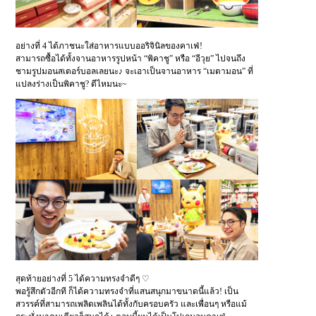
อย่างที่ 4 ได้ภาชนะใส่อาหารแบบออริจินิลของคาเฟ่!
สามารถซื้อได้ทั้งจานอาหารรูปหน้า “พิคาชู” หรือ “อีวุย” ไปจนถึง
ชามรูปมอนสเตอร์บอลเลยนะ♪ จะเอาเป็นจานอาหาร “เมตามอน” ที่
แปลงร่างเป็นพิคาชู? ดีไหมนะ~
สุดท้ายอย่างที่ 5 ได้ความทรงจำดีๆ ♡
พอรู้สึกตัวอีกที ก็ได้ความทรงจำที่แสนสนุกมาขนาดนี้แล้ว! เป็น
สวรรค์ที่สามารถเพลิดเพลินได้ทั้งกับครอบครัว และเพื่อนๆ หรือแม้