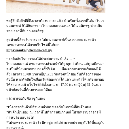
พอรู้สึกตัวอีกทีก็ถึงเวลาต้องบอกลาแล้ว สำหรับครั้งแรกที่ได้มาโปเก
มอนคาเฟ่ ก็ได้กินอาหารโปเกมอนแสนอร่อย ได้เจอพิคาชู ช่างเป็น
ช่วงเวลาที่ดีมากเลยจริงๆ♪
สุดท้ายนี้สำหรับการจอง โปเกมอนคาเฟ่เป็นระบบจองล่วงหน้า
↓สามารถจองได้จากเว็บไซต์นี้ได้เลย
https://osaka.pokemon-cafe.jp/
< เคล็ดลับในการจองให้ประสบความสำเร็จ… >
โปเกมอนคาเฟ่ สามารถจองล่วงหน้าได้สูงสุด 1 เดือน แต่ดูเหมือนว่า
จะเป็นที่นิยมมากจนบางครั้งก็เต็ม…! เนื่องจากสามารถเริ่มจองได้
ตั้งแต่เวลา 18:00 (เวลาญี่ปุ่น) 31 วันล่วงหน้าของวันที่ต้องการจอง
ดังนั้น หากตัดสินใจเลือกวันที่ต้องการได้แล้ว แนะนำให้เตรียมพร้อม
ให้สามารถเข้าเว็บไซต์ได้ตั้งแต่เวลา 17:50 (เวลาญี่ปุ่น) 31 วันล่วง
หน้าก่อนวันที่ต้องการจองก็ดีนะ
แล้วมาเจอกับพิคาชูกันนะ♪
*เนื่องจากสินค้ามีจำนวนจำกัด ขออภัยในกรณีที่สินค้าหมด
*สินค้าเป็นของ ณ เวลาที่ไปทำการสัมภาษณ์ โปรดทราบว่าอาจมี
การเปลี่ยนแปลงได้
*โปรดทราบล่วงหน้าว่า พิคาชูอาจไม่สามารถปรากฏตัวได้ขึ้นอยู่กับ
สถานการณ์