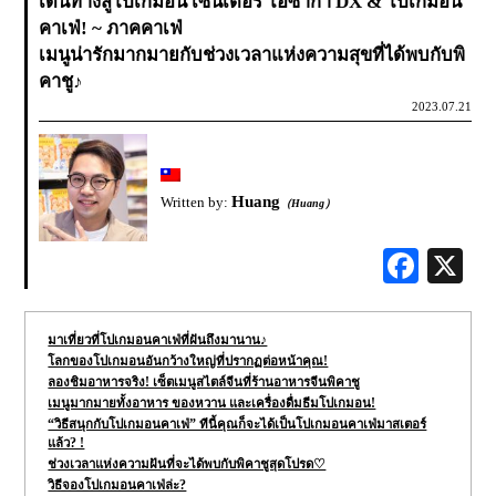
เดินทางสู่โปเกมอน เซ็นเตอร์ โอซาก้า DX & โปเกมอน
คาเฟ่! ~ ภาคคาเฟ่
เมนูน่ารักมากมายกับช่วงเวลาแห่งความสุขที่ได้พบกับพิ
คาชู♪
2023.07.21
Huang
Written by:
（Huang）
Face
มาเที่ยวที่โปเกมอนคาเฟ่ที่ฝันถึงมานาน♪
โลกของโปเกมอนอันกว้างใหญ่ที่ปรากฏต่อหน้าคุณ!
ลองชิมอาหารจริง! เซ็ตเมนูสไตล์จีนที่ร้านอาหารจีนพิคาชู
เมนูมากมายทั้งอาหาร ของหวาน และเครื่องดื่มธีมโปเกมอน!
“วิธีสนุกกับโปเกมอนคาเฟ่” ทีนี้คุณก็จะได้เป็นโปเกมอนคาเฟ่มาสเตอร์
แล้ว? !
ช่วงเวลาแห่งความฝันที่จะได้พบกับพิคาชูสุดโปรด♡
วิธีจองโปเกมอนคาเฟ่ล่ะ?