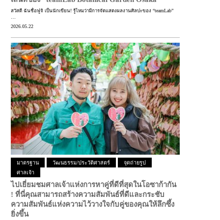
สวัสดี ฉันชื่อฟูจิ เป็นนักเขียน! รู้ไหมว่ามีการจัดแสดงผลงานศิลปะของ “teamLab”
…
2026.05.22
มาตรฐาน
วัฒนธรรม/ประวัติศาสตร์
จุดถ่ายรูป
ศาลเจ้า
ไปเยี่ยมชมศาลเจ้าแห่งการหาคู่ที่ดีที่สุดในโอซาก้ากัน
!
ที่นี่คุณสามารถสร้างความสัมพันธ์ที่ดีและกระชับ
ความสัมพันธ์แห่งความไว้วางใจกับคู่ของคุณให้ลึกซึ้ง
ยิ่งขึ้น