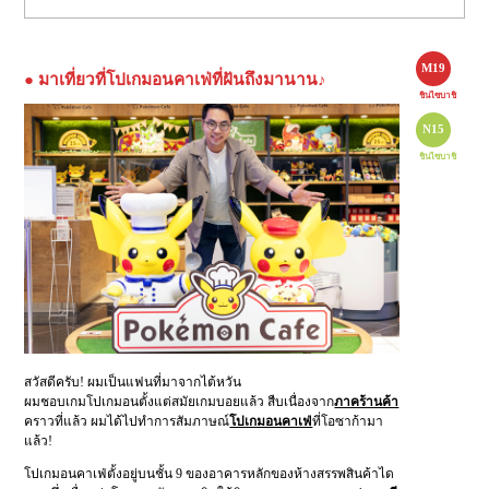
M19
● มาเที่ยวที่โปเกมอนคาเฟ่ที่ฝันถึงมานาน♪
ชินไซบาชิ
N15
ชินไซบาชิ
สวัสดีครับ! ผมเป็นแฟนที่มาจากไต้หวัน
ผมชอบเกมโปเกมอนตั้งแต่สมัยเกมบอยแล้ว สืบเนื่องจาก
ภาคร้านค้า
คราวที่แล้ว ผมได้ไปทำการสัมภาษณ์
โปเกมอนคาเฟ่
ที่โอซาก้ามา
แล้ว!
โปเกมอนคาเฟ่ตั้งอยู่บนชั้น 9 ของอาคารหลักของห้างสรรพสินค้าได