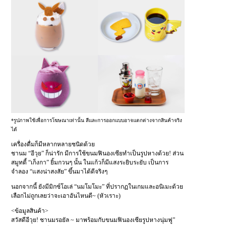
*รูปภาพใช้เพื่อการโฆษณาเท่านั้น สีและการออกแบบอาจแตกต่างจากสินค้าจริง
ได้
เครื่องดื่มก็มีหลากหลายชนิดด้วย
ชานม “อีวุย” ก็น่ารัก มีการใช้ขนมฟินองเซียทำเป็นรูปหางด้วย! ส่วน
สมูทตี้ “เก็งกา” ยิ้มกวนๆ นั้น ในแก้วก็มีแสงระยิบระยับ เป็นการ
จำลอง “แสงน่าสงสัย” ขึ้นมาได้ดีจริงๆ
นอกจากนี้ ยังมีมิกซ์โอเล่ “นมโมโมะ” ที่ปรากฏในเกมและอนิเมะด้วย
เลือกไม่ถูกเลยว่าจะเอาอันไหนดี~ (หัวเราะ)
<ข้อมูลสินค้า>
สวัสดีอีวุย! ชานมรอยัล ~ มาพร้อมกับขนมฟินองเซียรูปหางนุ่มฟู”