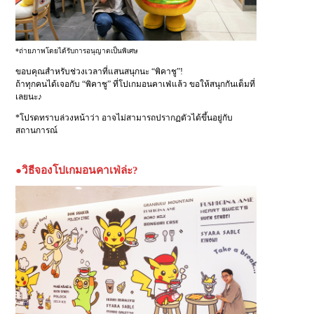
*ถ่ายภาพโดยได้รับการอนุญาตเป็นพิเศษ
ขอบคุณสำหรับช่วงเวลาที่แสนสนุกนะ “พิคาชู”!
ถ้าทุกคนได้เจอกับ “พิคาชู” ที่โปเกมอนคาเฟ่แล้ว ขอให้สนุกกันเต็มที่
เลยนะ♪
*โปรดทราบล่วงหน้าว่า อาจไม่สามารถปรากฏตัวได้ขึ้นอยู่กับ
สถานการณ์
●วิธีจองโปเกมอนคาเฟ่ล่ะ?