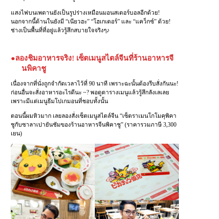
แสงไฟบนเพดานยังเป็นรูปร่างเหมือนมอนสเตอร์บอลอีกด้วย!
นอกจากนี้ด้านในยังมี “เนียวฮะ” “โฮเกเตอร์” และ “แคว็กซ์” ด้วย!
ช่างเป็นพื้นที่ที่อยู่แล้วรู้สึกสบายใจจริงๆ♪
●ลองชิมอาหารจริง! เซ็ตเมนูสไตล์จีนที่ร้านอาหารจี
นพิคาชู
เนื่องจากที่นั่งถูกจำกัดเวลาไว้ที่ 90 นาที เพราะฉะนั้นต้องรีบสั่งกันนะ!
ก่อนอื่นจะสั่งอาหารอะไรดีนะ ~? พอดูตารางเมนูแล้วรู้สึกลังเลเลย
เพราะมีแต่เมนูธีมโปเกมอนที่ชอบทั้งนั้น
ตอนนี้ผมหิวมาก เลยลองสั่งเซ็ตเมนูสไตล์จีน “เซ็ตราเมนโกโมคุพิคา
ชูกับซาลาเปายันชัมของร้านอาหารจีนพิคาชู” (ราคารวมภาษี 3,300
เยน)