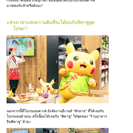
กระทั่งมาคนเดียวก็สนุกได้♪ ตอนนี้ผมได้เป็นโปเกมอนคาเฟ่
มาสเตอร์แล้วหรือยังนะ?
●ช่วงเวลาแห่งความฝันที่จะได้พบกับพิคาชูสุด
โปรด♡
นอกจากนี้ที่โปเกมอนคาเฟ่ ยังจัดงานอีเวนท์ “ทักทาย” ที่ได้เจอกับ
โปเกมอนด้วยนะ ครั้งนี้ผมได้เจอกับ “พิคาชู” ใส่ชุดของ “ร้านอาหาร
จีนพิคาชู” ด้วย♪