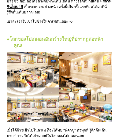
มารุ ซึ่งเชื่อมต่อโดยตรงกับทางเดินใต้ดิน ทางออกหมายเลข 4
สถานี
ชินไซบาชิ
เป็นระบบจองล่วงหน้า ครั้งนี้เป็นครั้งแรกที่ผมได้มาที่นี่
รู้สึกตื่นเต้นมากๆ เลย!
เอาล่ะ เรารีบเข้าไปข้างในคาเฟ่กันเถอะ ~♪
●โลกของโปเกมอนอันกว้างใหญ่ที่ปรากฏต่อหน้า
คุณ!
เมื่อได้ก้าวเข้าไปในคาเฟ่ ก็จะได้พบ “พิคาชู” ทั่วทุกที่ รู้สึกตื่นเต้น
มากๆ! ราวกับได้เข้ามาอยู่ในโลกของโปเกมอนเลย