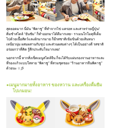
สุดยอดมาก นี่มัน “พิคาชู” ที่ทำจากไข่ แครอท และสาหร่ายญี่ปุ่น!
ติ่มซำสไตล์ “ยันชัม” ก็ทำออกมาได้ดีมากเลย~ ราเมนโกโมคุที่เต็ม
ไปด้วยเนื้อสัตว์และผักมากมาย ก็มีรสชาติเข้มข้นด้วยเส้นหนา
เหนียวนุ่ม ผสมผสานกับซุป และส่วนผสมต่างๆ ได้เป็นอย่างดี รสชาติ
อร่อยกว่าที่คิด รู้สึกประทับใจมากเลย!
นอกจากนี้ หากสั่งเซ็ตเมนูสไตล์จีน ก็จะได้รับแผ่นรองจานอาหารและ
ที่รองแก้วแบบใสลาย “พิคาชู” ที่สวมชุดของ “ร้านอาหารจีนพิคาชู”
ด้วยนะ ☆彡
●เมนูมากมายทั้งอาหาร ของหวาน และเครื่องดื่มธีม
โปเกมอน!