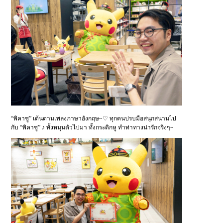
“พิคาชู” เต้นตามเพลงภาษาอังกฤษ~♡ ทุกคนปรบมือสนุกสนานไป
กับ “พิคาชู” ♪ ทั้งหมุนตัวไปมา ทั้งกระดิกหู ทำท่าทางน่ารักจริงๆ~