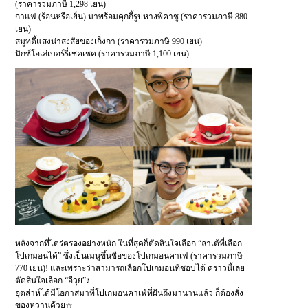
(ราคารวมภาษี 1,298 เยน)
กาแฟ (ร้อนหรือเย็น) มาพร้อมคุกกี้รูปหางพิคาชู (ราคารวมภาษี 880
เยน)
สมูทตี้แสงน่าสงสัยของเก็งกา (ราคารวมภาษี 990 เยน)
มิกซ์โอเล่เบอร์รี่เชคเชค (ราคารวมภาษี 1,100 เยน)
หลังจากที่ไตร่ตรองอย่างหนัก ในที่สุดก็ตัดสินใจเลือก “ลาเต้ที่เลือก
โปเกมอนได้” ซึ่งเป็นเมนูขึ้นชื่อของโปเกมอนคาเฟ่ (ราคารวมภาษี
770 เยน)! และเพราะว่าสามารถเลือกโปเกมอนที่ชอบได้ คราวนี้เลย
ตัดสินใจเลือก “อีวุย”♪
อุตส่าห์ได้มีโอกาสมาที่โปเกมอนคาเฟ่ที่ฝันถึงมานานแล้ว ก็ต้องสั่ง
ของหวานด้วย☆