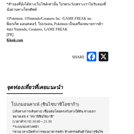
*สำรองที่นั่งได้ทางเว็บไซต์เท่านั้น โปรดระวังเพราะเราไม่รับจองที่
นั่งผ่านทางโทรศัพท์
©Pokémon. ©Nintendo/Creatures Inc. /GAME FREAK inc.
พ็อกเก็ต มอนสเตอร์, โปเกมอน, Pokémon เป็นเครื่องหมายการค้า
ของ Nintendo, Creatures, GAME FREAK
[PR]
Klook.com
SHARE
Facebook
X
จุดท่องเที่ยวที่เคยแนะนำ
โปเกมอนคาเฟ่ (ชินไซบาชิโอซาก้า)
[เส้นทางการเดินทาง] เชื่อมต่อโดยตรงกับทางใต้ดิน ทางออก
หมายเลข 4 “สถานีชินไซบาชิ”
[เวลาทำการ] 10:00～21:30
*ระบบจองล่วงหน้า
*ตามเวลาเปิดทำการของอาคารหลัก ห้างสรรพสินค้าไดมารุชินไซ