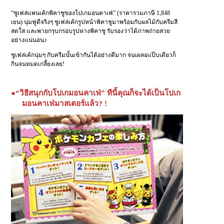
“ซูเฟล่แพนเค้กพิคาชูของโปเกมอนคาเฟ่” (ราคารวมภาษี 1,848
เยน) นุ่มฟูดีจริงๆ ซูเฟล่เค้กรูปหน้าพิคาชูมาพร้อมกับผลไม้กับครีมสี
สดใส และพายกรุบกรอบรูปหางพิคาชู รับรองว่าได้ภาพถ่ายสวย
อย่างแน่นอน♪
ซูเฟล่เค้กนุ่มๆ กับครีมนั้นเข้ากันได้อย่างดีมาก จนเผลอแป๊บเดียวก็
กินจนหมดเกลี้ยงเลย!
●“วิธีสนุกกับโปเกมอนคาเฟ่” ทีนี้คุณก็จะได้เป็นโปเก
มอนคาเฟ่มาสเตอร์แล้ว? !