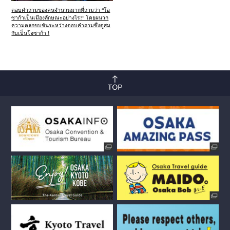
ตอบคำถามของคนจำนวนมากที่ถามว่า “โอ
ซาก้าเป็นเมืองลักษณะอย่างไร?” โดยผนวก
ความตลกขบขันระหว่างตอบคำถามซึ่งดูสม
กับเป็นโอซาก้า !