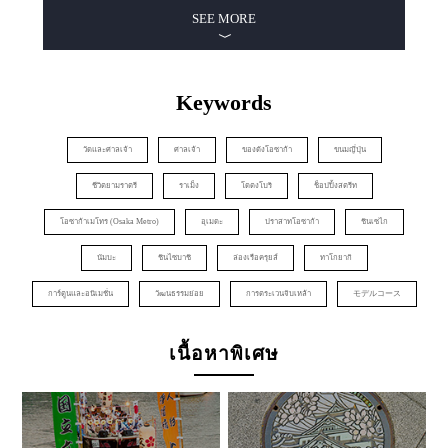
SEE MORE
Keywords
วัดและศาลเจ้า
ศาลเจ้า
ของดังโอซาก้า
ขนมญี่ปุ่น
ชีวิตยามราตรี
ราเม็ง
โดตงโบริ
ช็อปปิ้งสตรีท
โอซาก้าเมโทร (Osaka Metro)
อุเมดะ
ปราสาทโอซาก้า
ชินเซไก
นัมบะ
ชินไซบาชิ
ล่องเรือครุยส์
ทาโกยากิ
การ์ตูนและอนิเมชั่น
วัฒนธรรมย่อย
การตระเวนจิบเหล้า
モデルコース
เนื้อหาพิเศษ