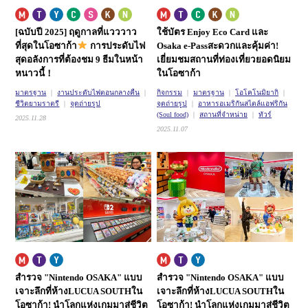
[ฉบับปี 2025] ฤดูกาลที่แวววาว
ใช้บัตร Enjoy Eco Card และ
ที่สุดในโอซาก้า
การประดับไฟ
Osaka e-Pass
สะดวกและคุ้มค่า!
สุดอลังการที่ต้องชม 9 ธีมในหน้า
เยี่ยมชมสถานที่ท่องเที่ยวยอดนิยม
หนาวนี้！
ในโอซาก้า
มาตรฐาน
งานประดับไฟตอนกลางคืน
กิจกรรม
มาตรฐาน
โอโคโนมิยากิ
ชีวิตยามราตรี
จุดถ่ายรูป
จุดถ่ายรูป
อาหารอเมริกันสไตล์แอฟริกัน
(Soul food)
สถานที่จำหน่าย
ทัวร์
2025.11.28
2025.11.07
สำรวจ "Nintendo OSAKA" แบบ
สำรวจ "Nintendo OSAKA" แบบ
เจาะลึกที่ห้างLUCUA SOUTHใน
เจาะลึกที่ห้างLUCUA SOUTHใน
โอซาก้า!
นำโลกแห่งเกมมาสู่ชีวิต
โอซาก้า!
นำโลกแห่งเกมมาสู่ชีวิต