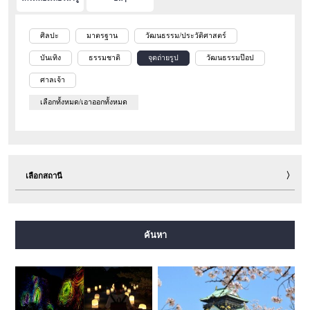
ศิลปะ
มาตรฐาน
วัฒนธรรม/ประวัติศาสตร์
บันเทิง
ธรรมชาติ
จุดถ่ายรูป
วัฒนธรรมป๊อป
ศาลเจ้า
เลือกทั้งหมด/เอาออกทั้งหมด
เลือกสถานี
สายมิโดซุจิ
สายทานิมาจิ
สายยตสึบาชิ
สายจูโอ
ค้นหา
สายเซ็นนิจิมาเอะ
สายซาไกซุจิ
สายนากาโฮริ สึรุมิเรียคุจิ
สายอิมาซาโตะซุจิ
สายนิวแทรม