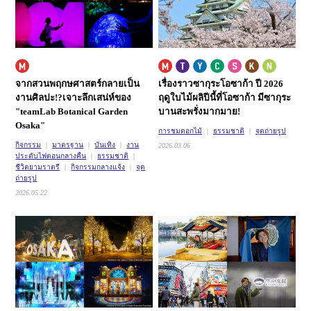
จากสวนพฤกษศาสตร์กลายเป็น
เรื่องราวซากุระโอซาก้า ปี 2026
งานศิลปะ!?
เจาะลึกเสน่ห์ของ
ฤดูใบไม้ผลิปีนี้ที่โอซาก้า มีซากุระ
"teamLab Botanical Garden
บานสะพรั่งมากมาย!
Osaka"
การชมดอกไม้
ธรรมชาติ
จุดถ่ายรูป
กิจกรรม
มาตรฐาน
บันเทิง
งาน
2026.03.06
ประดับไฟตอนกลางคืน
ธรรมชาติ
ชีวิตยามราตรี
กิจกรรมกลางแจ้ง
จุด
ถ่ายรูป
2026.05.22