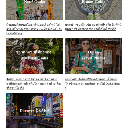
Now! Osaka
E-mon Guide
นำเสนอสีสันของโอซาก้าแบบเรียลไทม์ ไม่
แนะนำ “ของดี” เช่น ของฝากที่ระลึก ทิวทัศน์
ว่าจะเป็นของอร่อย ความบันเทิง อีเวนต์และ
ผู้คน ฯลฯ ที่สามารถพบเจอได้ในโอซาก้า
เทรนด์ต่างๆ
ชาวต่างชาติต้องลอง !
Osaka
My First Osaka
Travel Photos
สัมผัสประสบการณ์ในโอซาก้าที่ชาวต่าง
ซูมภาพไปยังผู้คนที่มีเอกลักษณ์ไม่ซ้ำแบบ
ชาติทุกคนต่างประทับใจ ! บอกเล่าด้วยเสียง
ใครซึ่งพบเจอตามเส้นทางรถไฟ Osaka Metro
จริงจากใจจริง
!
Discover OSAKA