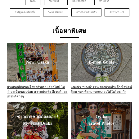
นัมบะ
ชินไซบาชิ
ล่องเรือครุยส์
ทาโกยากิ
การ์ตูนและอนิเมชั่น
วัฒนธรรมย่อย
การตระเวนจิบเหล้า
モデルコース
เนื้อหาพิเศษ
Now! Osaka
E-mon Guide
นำเสนอสีสันของโอซาก้าแบบเรียลไทม์ ไม่
แนะนำ “ของดี” เช่น ของฝากที่ระลึก ทิวทัศน์
ว่าจะเป็นของอร่อย ความบันเทิง อีเวนต์และ
ผู้คน ฯลฯ ที่สามารถพบเจอได้ในโอซาก้า
เทรนด์ต่างๆ
ชาวต่างชาติต้องลอง !
Osaka
My First Osaka
Travel Photos