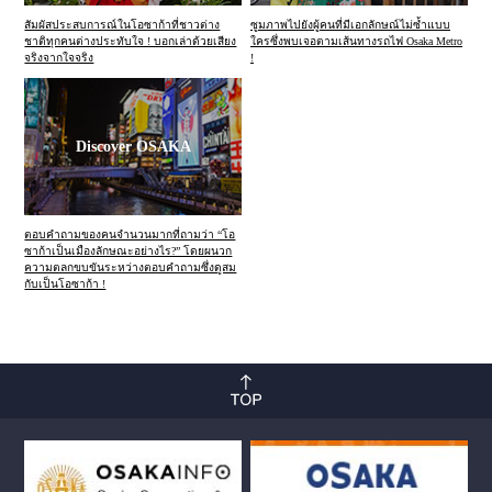
สัมผัสประสบการณ์ในโอซาก้าที่ชาวต่าง
ซูมภาพไปยังผู้คนที่มีเอกลักษณ์ไม่ซ้ำแบบ
ชาติทุกคนต่างประทับใจ ! บอกเล่าด้วยเสียง
ใครซึ่งพบเจอตามเส้นทางรถไฟ Osaka Metro
จริงจากใจจริง
!
Discover OSAKA
ตอบคำถามของคนจำนวนมากที่ถามว่า “โอ
ซาก้าเป็นเมืองลักษณะอย่างไร?” โดยผนวก
ความตลกขบขันระหว่างตอบคำถามซึ่งดูสม
กับเป็นโอซาก้า !