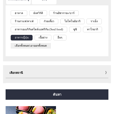
ฮาลาล
มังสวิรัติ
ร้านอิซากายะ/บาร์
ร้านกาแฟ/คาเฟ่
ก๋วยเตี๋ยว
โอโคโนมิยากิ
ราเม็ง
อาหารอเมริกันสไตล์แอฟริกัน (Soul food)
ซูชิ
ทาโกยากิ
อาหารญี่ปุ่น
เนื้อย่าง
อื่นๆ
เลือกทั้งหมด/เอาออกทั้งหมด
เลือกสถานี
สายมิโดซุจิ
สายทานิมาจิ
สายยตสึบาชิ
สายจูโอ
ค้นหา
สายเซ็นนิจิมาเอะ
สายซาไกซุจิ
สายนากาโฮริ สึรุมิเรียคุจิ
สายอิมาซาโตะซุจิ
สายนิวแทรม