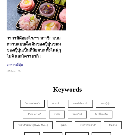
วากาชิคืออะไร?
“วากาชิ” ขนม
หวานแบบดั้งเดิมของญี่ปุ่น
ขนม
ของญี่ปุ่นเป็นที่นิยมนะ ทั้งไดฟุกุ
โมจิ และโดรายากิ !
อาหารญี่ปุ่น
2026.01.16
Keywords
วัดและศาลเจ้า
ศาลเจ้า
ของดังโอซาก้า
ขนมญี่ปุ่น
ชีวิตยามราตรี
ราเม็ง
โดตงโบริ
ช็อปปิ้งสตรีท
โอซาก้าเมโทร (Osaka Metro)
อุเมดะ
ปราสาทโอซาก้า
ชินเซไก