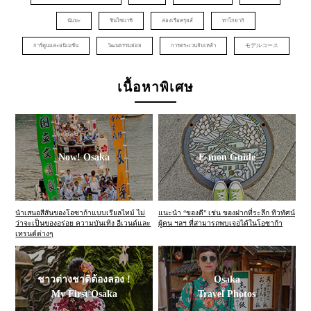
นัมบะ
ชินไซบาชิ
ล่องเรือครุยส์
ทาโกยากิ
การ์ตูนและอนิเมชั่น
วัฒนธรรมย่อย
การตระเวนจิบเหล้า
モデルコース
เนื้อหาพิเศษ
Now! Osaka
E-mon Guide
นำเสนอสีสันของโอซาก้าแบบเรียลไทม์ ไม่
แนะนำ “ของดี” เช่น ของฝากที่ระลึก ทิวทัศน์
ว่าจะเป็นของอร่อย ความบันเทิง อีเวนต์และ
ผู้คน ฯลฯ ที่สามารถพบเจอได้ในโอซาก้า
เทรนด์ต่างๆ
ชาวต่างชาติต้องลอง !
Osaka
My First Osaka
Travel Photos