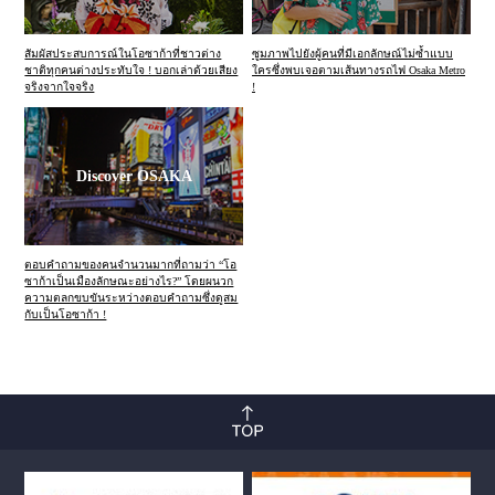
สัมผัสประสบการณ์ในโอซาก้าที่ชาวต่าง
ซูมภาพไปยังผู้คนที่มีเอกลักษณ์ไม่ซ้ำแบบ
ชาติทุกคนต่างประทับใจ ! บอกเล่าด้วยเสียง
ใครซึ่งพบเจอตามเส้นทางรถไฟ Osaka Metro
จริงจากใจจริง
!
Discover OSAKA
ตอบคำถามของคนจำนวนมากที่ถามว่า “โอ
ซาก้าเป็นเมืองลักษณะอย่างไร?” โดยผนวก
ความตลกขบขันระหว่างตอบคำถามซึ่งดูสม
กับเป็นโอซาก้า !