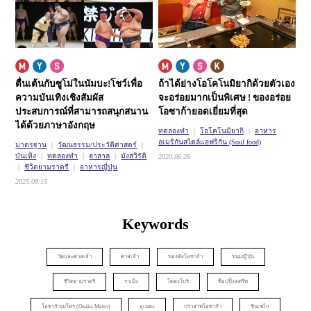
ตื่นเต้นกับซูโม่ในนัมบะ!
โชว์เพื่อ
ถ้าได้ย่างโอโคโนมิยากิด้วยตัวเอง
ความบันเทิงเชิงสัมผัส
จะอร่อยมากเป็นพิเศษ !
ของอร่อย
ประสบการณ์ที่สามารถสนุกสนาน
โอซาก้ายอดเยี่ยมที่สุด
ได้ด้วยภาษาอังกฤษ
ทดลองทำ
โอโคโนมิยากิ
อาหาร
อเมริกันสไตล์แอฟริกัน (Soul food)
มาตรฐาน
วัฒนธรรม/ประวัติศาสตร์
บันเทิง
ทดลองทำ
ฮาลาล
มังสวิรัติ
2020.06.26
ชีวิตยามราตรี
อาหารญี่ปุ่น
2025.08.15
Keywords
วัดและศาลเจ้า
ศาลเจ้า
ของดังโอซาก้า
ขนมญี่ปุ่น
ชีวิตยามราตรี
ราเม็ง
โดตงโบริ
ช็อปปิ้งสตรีท
โอซาก้าเมโทร (Osaka Metro)
อุเมดะ
ปราสาทโอซาก้า
ชินเซไก