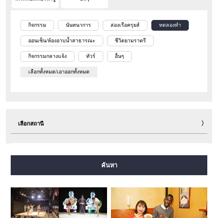
กิจกรรม
นันทนาการ
ล่องเรือครุยส์
ทดลองทำ
ออนเซ็น/ห้องอาบน้ำสาธารณะ
ชีวิตยามราตรี
กิจกรรมกลางแจ้ง
ทัวร์
อื่นๆ
เลือกทั้งหมด/เอาออกทั้งหมด
เลือกสถานี
สายมิโดซุจิ
สายทานิมาจิ
สายยตสึบาชิ
สายจูโอ
ค้นหา
สายเซ็นนิจิมาเอะ
สายซาไกซุจิ
สายนากาโฮริ สึรุมิเรียคุจิ
สายอิมาซาโตะซุจิ
สายนิวแทรม