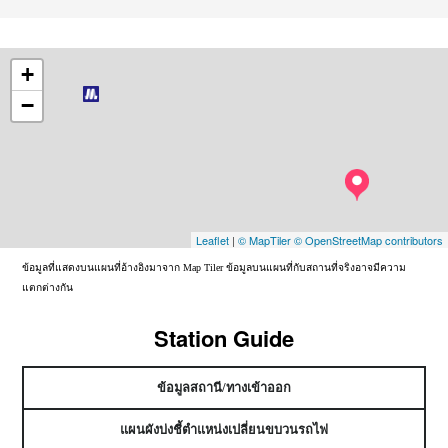
+
−
Leaflet
|
© MapTiler
© OpenStreetMap contributors
ข้อมูลที่แสดงบนแผนที่อ้างอิงมาจาก Map Tiler ข้อมูลบนแผนที่กับสถานที่จริงอาจมีความ
แตกต่างกัน
Station Guide
ข้อมูลสถานี/ทางเข้าออก
แผนผังบ่งชี้ตำแหน่งเปลี่ยนขบวนรถไฟ