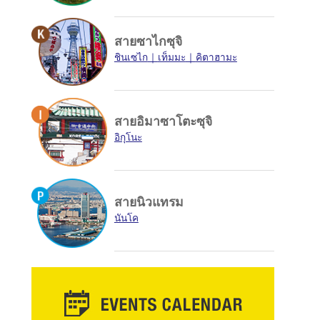
สายซาไกซุจิ
ชินเซไก
เท็มมะ
คิตาฮามะ
สายอิมาซาโตะซุจิ
อิกุโนะ
สายนิวแทรม
นันโค