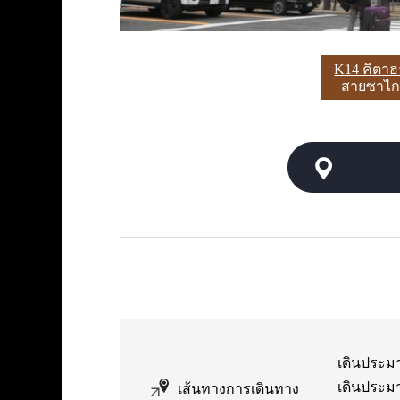
K14 คิตา
สายซาไกซ
เดินประม
เดินประม
เส้นทางการเดินทาง