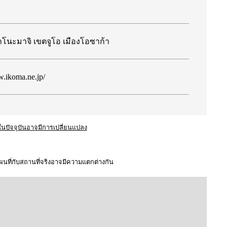
ราโนะมาจิ เขตจูโอ เมืองโอซาก้า
w.ikoma.ne.jp/
หาในปัจจุบันอาจมีการเปลี่ยนแปลง
ผนที่กับสถานที่จริงอาจมีความแตกต่างกัน