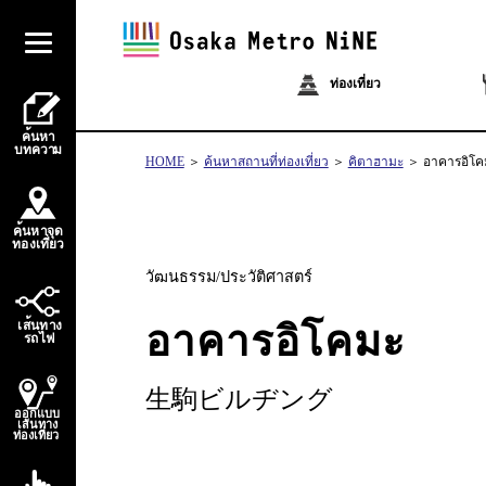
ท่องเที่ยว
้
ค
น
ห
า
บ
ท
ควา
ม
HOME
ค้นหาสถานที่ท่องเที่ยว
คิตาฮามะ
อาคารอิโค
้
ค
น
ห
า
จ
ุ
ด
่
่
ท
อ
ง
เ
ท
ี
ย
ว
วัฒนธรรม/ประวัติศาสตร์
อาคารอิโคมะ
้
เ
ส
น
ท
า
ง
ไ
ร
ถ
ฟ
生駒ビルヂング
ออกแบบ
เส้นทาง
ท่องเที่ยว