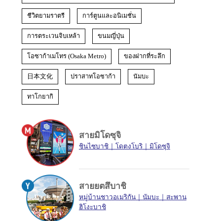
ชีวิตยามราตรี
การ์ตูนและอนิเมชั่น
การตระเวนจิบเหล้า
ขนมญี่ปุ่น
โอซาก้าเมโทร (Osaka Metro)
ของฝากที่ระลึก
日本文化
ปราสาทโอซาก้า
นัมบะ
ทาโกยากิ
สายมิโดซุจิ
ชินไซบาชิ
โดตงโบริ
มิโดซุจิ
สายยตสึบาชิ
หมู่บ้านชาวอเมริกัน
นัมบะ
สะพาน
ฮิโงะบาชิ