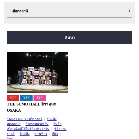
เลือกสถานี
สายมิโดซุจิ
สายทานิมาจิ
สายยตสึบาชิ
สายจูโอ
ค้นหา
สายเซ็นนิจิมาเอะ
สายซาไกซุจิ
สายนากาโฮริ สึรุมิเรียคุจิ
สายอิมาซาโตะซุจิ
สายนิวแทรม
M20
Y15
S16
THE SUMO HALL ฮิราคุสะ
OSAKA
วัฒนธรรม/ประวัติศาสตร์
บันเทิง
ทดลองทำ
กิจกรรมพาเพลิน
สินค้า
เบ็ดเตล็ดที่ใช้ในชีวิตประจำวัน
ชีวิตยาม
ราตรี
ช็อปปิ้ง
ท่องเที่ยว
กีฬา
อื่นๆ