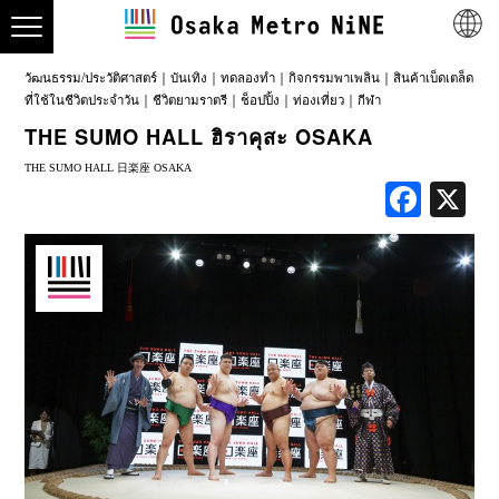
วัฒนธรรม/ประวัติศาสตร์
บันเทิง
ทดลองทำ
กิจกรรมพาเพลิน
สินค้าเบ็ดเตล็ด
ที่ใช้ในชีวิตประจำวัน
ชีวิตยามราตรี
ช็อปปิ้ง
ท่องเที่ยว
กีฬา
THE SUMO HALL ฮิราคุสะ OSAKA
THE SUMO HALL 日楽座 OSAKA
Face