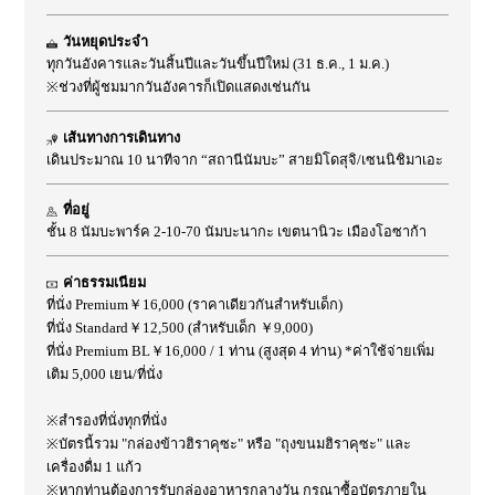
วันหยุดประจำ
ทุกวันอังคารและวันสิ้นปีและวันขึ้นปีใหม่ (31 ธ.ค., 1 ม.ค.)
※ช่วงที่ผู้ชมมากวันอังคารก็เปิดแสดงเช่นกัน
เส้นทางการเดินทาง
เดินประมาณ 10 นาทีจาก “สถานีนัมบะ” สายมิโดสุจิ/เซนนิชิมาเอะ
ที่อยู่
ชั้น 8 นัมบะพาร์ค 2-10-70 นัมบะนากะ เขตนานิวะ เมืองโอซาก้า
ค่าธรรมเนียม
ที่นั่ง Premium￥16,000 (ราคาเดียวกันสำหรับเด็ก)
ที่นั่ง Standard￥12,500 (สำหรับเด็ก ￥9,000)
ที่นั่ง Premium BL￥16,000 / 1 ท่าน (สูงสุด 4 ท่าน) *ค่าใช้จ่ายเพิ่ม
เติม 5,000 เยน/ที่นั่ง
※สำรองที่นั่งทุกที่นั่ง
※บัตรนี้รวม "กล่องข้าวฮิราคุซะ" หรือ "ถุงขนมฮิราคุซะ" และ
เครื่องดื่ม 1 แก้ว
※หากท่านต้องการรับกล่องอาหารกลางวัน กรุณาซื้อบัตรภายใน