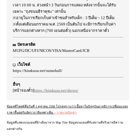
เวลา 10:00 น. ล่วงหน้า 3 วันก่อนการแสดง หลังจากนั้นจะได้รับ
เฉพาะ "ถุงขนมฮิราคุซะ" เท่านั้น
※อายุในการเรียกเก็บค่าเข้าชมสำหรับเด็ก : 3 ปีเต็ม ~ 12 ปีเต็ม
※ตั้งแต่เดือนมกราคม พ.ศ. 2569 เป็นต้นไป จะมีการเรียกเก็บค่า
บริการแยกต่างหาก (700 เยนต่อตั๋ว) นอกเหนือจากราคาตั๋ว
บัตรเครดิต
MUFG/DC/UFJ/NICOS/VISA/MasterCard/JCB
เว็บไซต์
https://hirakuza.net/sumohall/
อื่นๆ
[หน้าจองตั๋ว]
https://hirakuza.net/shows/
ข้อมูลที่โพสต์คือวันที่ 1 ตุลาคม 2568 โปรดทราบว่าเนื้อหาในปัจจุบันอาจมีการเปลี่ยนแปลง
ราคาขึ้นอยู่กับอัตราภาษีมูลค่าเพิ่ม
> รายงานปัญหา
ข้อมูลที่แสดงบนแผนที่อ้างอิงมาจาก Map Tiler ข้อมูลบนแผนที่กับสถานที่จริงอาจมีความ
แตกต่างกัน