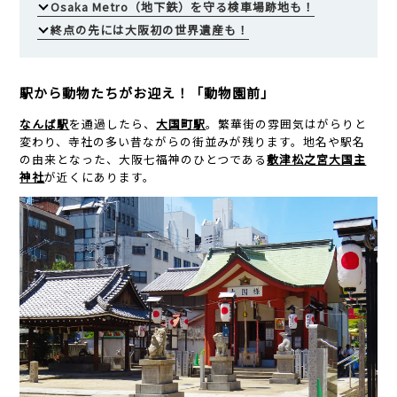
Osaka Metro（地下鉄）を守る検車場跡地も！
終点の先には大阪初の世界遺産も！
駅から動物たちがお迎え！「動物園前」
なんば駅
を通過したら、
大国町駅
。繁華街の雰囲気はがらりと
変わり、寺社の多い昔ながらの街並みが残ります。地名や駅名
の由来となった、大阪七福神のひとつである
敷津松之宮大国主
神社
が近くにあります。