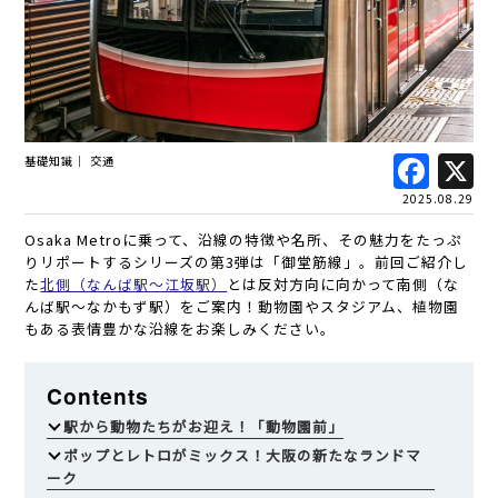
Fac
基礎知識
交通
2025.08.29
Osaka Metroに乗って、沿線の特徴や名所、その魅力をたっぷ
りリポートするシリーズの第3弾は「御堂筋線」。前回ご紹介し
た
北側（なんば駅～江坂駅）
とは反対方向に向かって南側（な
んば駅～なかもず駅）をご案内！動物園やスタジアム、植物園
もある表情豊かな沿線をお楽しみください。
Contents
駅から動物たちがお迎え！「動物園前」
ポップとレトロがミックス！大阪の新たなランドマ
ーク