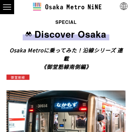
SPECIAL
Discover Osaka
Osaka Metroに乗ってみた！沿線シリーズ 連
載
《御堂筋線南側編》
御堂筋線