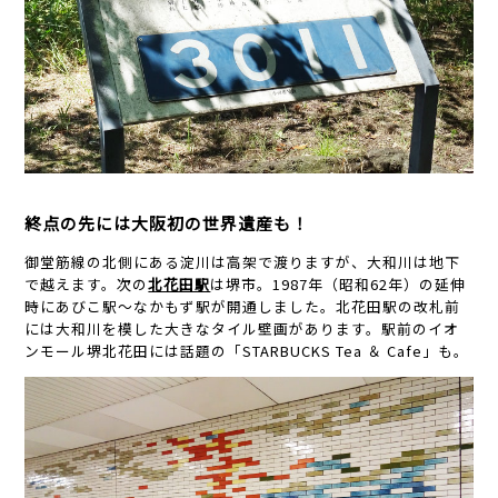
終点の先には大阪初の世界遺産も！
御堂筋線の北側にある淀川は高架で渡りますが、大和川は地下
で越えます。次の
北花田駅
は堺市。1987年（昭和62年）の延伸
時にあびこ駅～なかもず駅が開通しました。北花田駅の改札前
には大和川を模した大きなタイル壁画があります。駅前のイオ
ンモール堺北花田には話題の「STARBUCKS Tea ＆ Cafe」も。