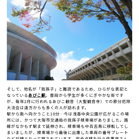
そして、地名が「我孫子」と難読であるため、ひらがな表記と
なっている
あびこ駅
。普段から学生が多くにぎやかな街です
が、毎年2月に行われるあびこ観音（大聖観音寺）での節分厄除
大法会は遠方からも多くの人が訪れます。
駅から南へ向かうこと10分…今は浅香中央公園が広がるこの場
所には、かつて大阪市交通局の我孫子検車場がありました。路
線がなかもず駅まで延伸され、検車場も中百舌鳥に移転してし
まいましたが、検車場から最後に出庫した車両の番号プレート
などが碑となって残されています。安全点検を行う作業員さん