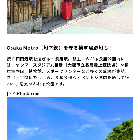
Osaka Metro（地下鉄）を守る検車場跡地も！
続く
西田辺駅
を過ぎると
長居駅
。駅上に広がる
長居公園
内に
は、
ヤンマースタジアム長居（大阪市立長居陸上競技場）
や長
居植物園、博物館、スポーツセンターなど多くの施設が集結。
スポーツ関係をはじめ、多種多様なイベントが年間を通して行
われ、活気あふれる公園です。
[PR]
Klook.com