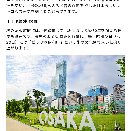
行き交い、一歩路地裏へ入ると昔の面影を残した日本らしいレ
トロな雰囲気を感じることもできます。
[PR]
Klook.com
次の
昭和町駅
には、登録有形文化財となった築90年を超える長
屋も健在です。長屋のある街並みを背景に、毎年昭和の日（4月
29日）には「どっぷり昭和町」という街の文化祭で大いに盛り
上がります。