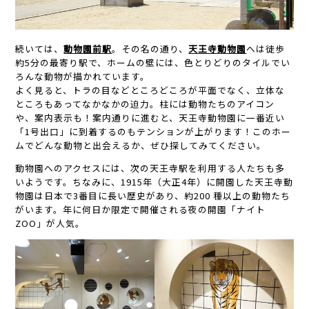
続いては、
動物園前駅
。その名の通り、
天王寺動物園
へは徒歩
約5分の最寄り駅で、ホームの壁には、色とりどりのタイルでい
ろんな動物が描かれています。
よく見ると、トラの目などところどころが平面でなく、立体な
ところもあってなかなかの迫力。柱には動物たちのアイコン
や、案内表示も！案内通りに進むと、天王寺動物園に一番近い
「1号出口」に到着するのもテンションが上がります！このホー
ムでどんな動物と出会えるか、ぜひ探してみてください。
動物園へのアクセスには、次の天王寺駅を利用する人たちも多
いようです。ちなみに、1915年（大正4年）に開園した天王寺動
物園は日本で3番目に長い歴史があり、約200 種以上の動物たち
がいます。年に何日か限定で開催される夜の開園「ナイト
ZOO」が人気。