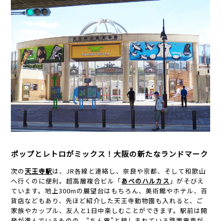
ポップとレトロがミックス！大阪の新たなランドマーク
次の
天王寺駅
は、JR各線と連絡し、奈良や京都、そして和歌山
へ行くのに便利。超高層複合ビル「
あべのハルカス
」がそびえ
ています。地上300mの展望台はもちろん、美術館やホテル、百
貨店などもあり、先ほど紹介した天王寺動物園も入れると、ご
家族やカップル、友人と1日中楽しむことができます。駅前は開
発が進んでいるものの、“ちん電”と親しまれている路面電車が