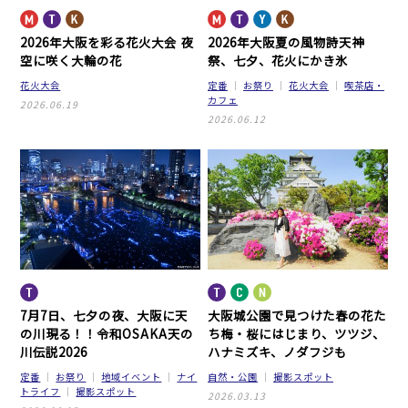
2026年大阪を彩る花火大会
夜
2026年大阪夏の風物詩
天神
空に咲く大輪の花
祭、七夕、花火にかき氷
花火大会
定番
お祭り
花火大会
喫茶店・
カフェ
2026.06.19
2026.06.12
7月7日、七夕の夜、
大阪に天
大阪城公園で見つけた春の花た
の川現る！！
令和OSAKA天の
ち
梅・桜にはじまり、ツツジ、
川伝説2026
ハナミズキ、ノダフジも
定番
お祭り
地域イベント
ナイ
自然・公園
撮影スポット
トライフ
撮影スポット
2026.03.13