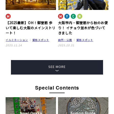
【2025最新】OH！御堂筋
歩
大阪市内・御堂筋から秋のお便
いて楽しむ大阪のメインストリ
り！
イチョウ並木が色づいて
ート！
きました
イルミネーション
撮影スポット
自然・公園
撮影スポット
2025.11.14
2025.10.31
SEE MORE
Special Contents
Now! Osaka
E-mon Guide