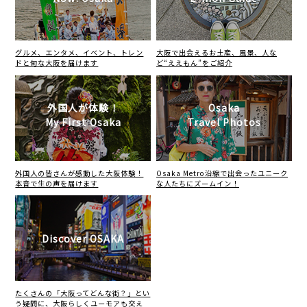
グルメ、エンタメ、イベント、トレン
大阪で出会えるお土産、風景、人な
ドと旬な大阪を届けます
ど“ええもん”をご紹介
外国人が体験！
Osaka
My First Osaka
Travel Photos
外国人の皆さんが感動した大阪体験！
Osaka Metro沿線で出会ったユニーク
本音で生の声を届けます
な人たちにズームイン！
Discover OSAKA
たくさんの「大阪ってどんな街？」とい
う疑問に、大阪らしくユーモアも交え