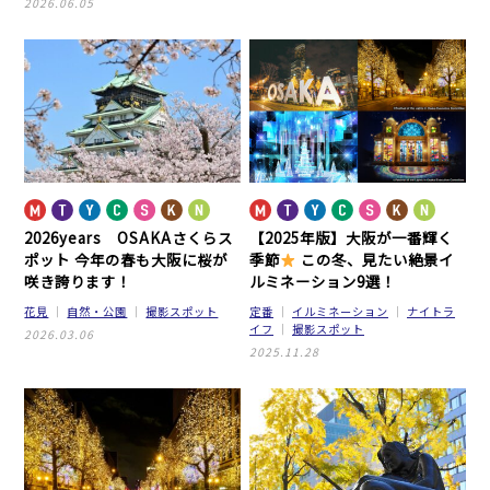
2026.06.05
2026years OSAKAさくらス
【2025年版】大阪が一番輝く
ポット
今年の春も大阪に桜が
季節
この冬、見たい絶景イ
咲き誇ります！
ルミネーション9選！
花見
自然・公園
撮影スポット
定番
イルミネーション
ナイトラ
イフ
撮影スポット
2026.03.06
2025.11.28