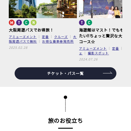
大阪周遊パスでお得旅！
海遊館はマスト！でももっ
たい!!
ちょっと贅沢な大阪観
アミューズメント
定番
クルーズ
大
コース☆
阪周遊パスで無料
お得な乗車券発売所
2025.02.28
アミューズメント
定番
喫
ェ
撮影スポット
2024.07.26
チケット・パス一覧
旅のお役立ち