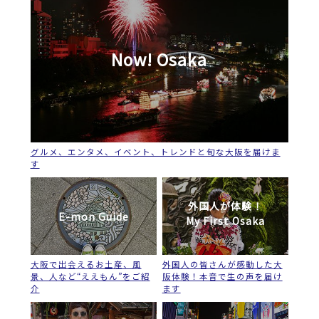
Now! Osaka
グルメ、エンタメ、イベント、トレンドと旬な大阪を届けま
す
外国人が体験！
E-mon Guide
My First Osaka
大阪で出会えるお土産、風
外国人の皆さんが感動した大
景、人など“ええもん”をご紹
阪体験！本音で生の声を届け
介
ます