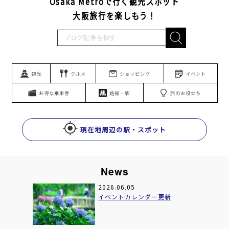
Osaka Metroで行く観光スポット
大阪旅行を楽しもう！
観光
グルメ
ショッピング
イベント
お得な乗車券
路線・駅
旅のお役立ち
現在地周辺の駅・スポット
News
2026.06.05
新
イベントカレンダー更新