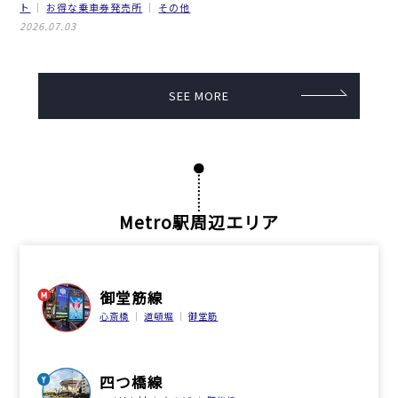
ト
お得な乗車券発売所
その他
2026.07.03
SEE MORE
Metro駅周辺エリア
御堂筋線
心斎橋
道頓堀
御堂筋
四つ橋線