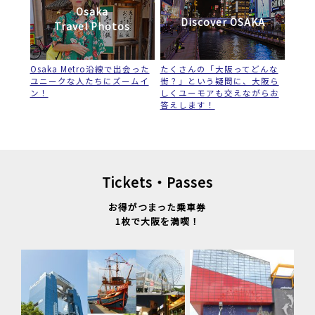
Osaka
Discover OSAKA
Travel Photos
Osaka Metro沿線で出会った
たくさんの「大阪ってどんな
ユニークな人たちにズームイ
街？」という疑問に、大阪ら
ン！
しくユーモアも交えながらお
答えします！
Tickets・Passes
お得がつまった乗車券
1枚で大阪を満喫！