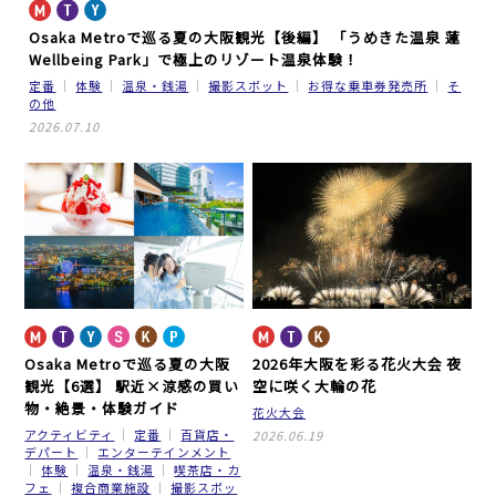
Osaka Metroで巡る夏の大阪観光【後編】
「うめきた温泉 蓮
Wellbeing Park」で極上のリゾート温泉体験！
定番
体験
温泉・銭湯
撮影スポット
お得な乗車券発売所
そ
の他
2026.07.10
Osaka Metroで巡る夏の大阪
2026年大阪を彩る花火大会
夜
観光【6選】
駅近×涼感の買い
空に咲く大輪の花
物・絶景・体験ガイド
花火大会
アクティビティ
定番
百貨店・
2026.06.19
デパート
エンターテインメント
体験
温泉・銭湯
喫茶店・カ
フェ
複合商業施設
撮影スポッ