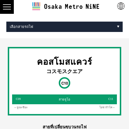
เลือกสายรถไฟ
Midosuji Line
Tanimachi Line
Yotsubashi Line
Chuo Line
Sennichimae Line
Sakaisuji Line
Nagahori Tsurumi-ryokuchi Line
Imazatosuji Line
New Tram
คอสโมสแควร์
コスモスクエア
C10
C09
C11
สายจูโอ
« ยูเมะชิมะ
โอซาก้าโค »
สายที่เปลี่ยนขบวนรถไฟ