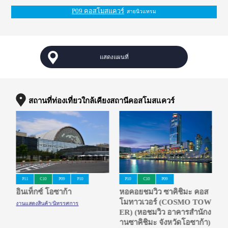
P09 คอสโมสแควร์
สายนิวแทรม
แสดงแผนที่
สถานที่ท่องเที่ยวใกล้เคียงสถานีคอสโมสแควร์
P11
C10
P09
P10
P10
C10
P09
ส
อินเท็กซ์ โอซาก้า
หอคอยชมวิว ซาคิชิมะ คอส
อ
OW
โมทาวเวอร์ (COSMO TOW
งานแสดงสินค้า/นิทรรศการ
งา
กง
ER) (หอชมวิว อาคารสำนักง
า)
านซาคิชิมะ จังหวัดโอซาก้า)