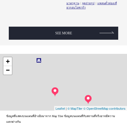
ี่
มาตรฐาน
จุดถ่ายรูป
แพลนตั๋วท่องเที่
ยวรอบโอซาก้า
SEE MORE
+
−
Leaflet
|
© MapTiler
© OpenStreetMap contributors
ข้อมูลที่แสดงบนแผนที่อ้างอิงมาจาก Map Tiler ข้อมูลบนแผนที่กับสถานที่จริงอาจมีความ
แตกต่างกัน