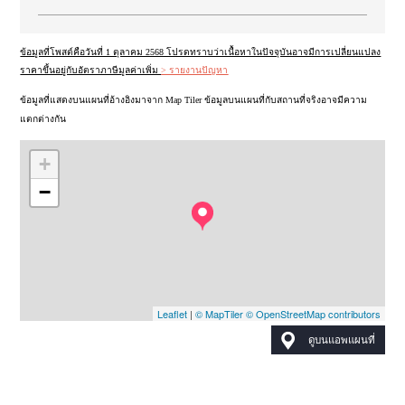
ข้อมูลที่โพสต์คือวันที่ 1 ตุลาคม 2568 โปรดทราบว่าเนื้อหาในปัจจุบันอาจมีการเปลี่ยนแปลง
ราคาขึ้นอยู่กับอัตราภาษีมูลค่าเพิ่ม
> รายงานปัญหา
ข้อมูลที่แสดงบนแผนที่อ้างอิงมาจาก Map Tiler ข้อมูลบนแผนที่กับสถานที่จริงอาจมีความ
แตกต่างกัน
+
−
Leaflet
|
© MapTiler
© OpenStreetMap contributors
ดูบนแอพแผนที่