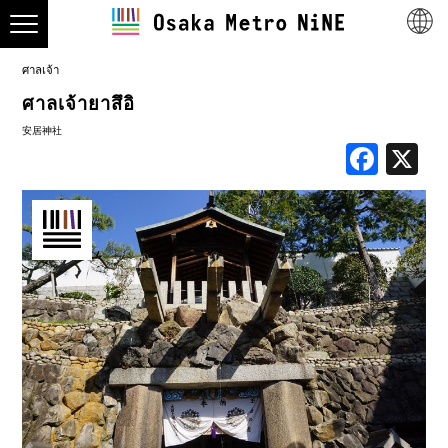
ศาลเจ้า
ศาลเจ้ายาสึอิ
安居神社
Face