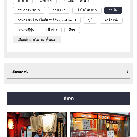
ฮาลาล
มังสวิรัติ
ร้านอิซากายะ/บาร์
ร้านกาแฟ/คาเฟ่
ก๋วยเตี๋ยว
โอโคโนมิยากิ
ราเม็ง
อาหารอเมริกันสไตล์แอฟริกัน (Soul food)
ซูชิ
ทาโกยากิ
อาหารญี่ปุ่น
เนื้อย่าง
อื่นๆ
เลือกทั้งหมด/เอาออกทั้งหมด
เลือกสถานี
สายมิโดซุจิ
สายทานิมาจิ
สายยตสึบาชิ
สายจูโอ
ค้นหา
สายเซ็นนิจิมาเอะ
สายซาไกซุจิ
สายนากาโฮริ สึรุมิเรียคุจิ
สายอิมาซาโตะซุจิ
สายนิวแทรม