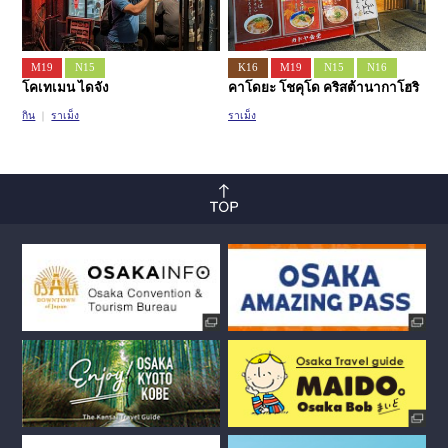
M19
N15
K16
M19
N15
N16
โคเทเมน ไดจัง
คาโดยะ โชคุโด คริสต้านากาโฮริ
กิน
ราเม็ง
ราเม็ง