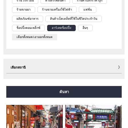
ร้าน 100 เยน
ห้างสรรพสินค้า
ร้านค้าปลีกราคาถูก
ร้ายขายยา
ร้านขายเครื่องใช้ไฟฟ้า
แฟชั่น
ผลิตภัณฑ์อาหาร
สินค้าเบ็ดเตล็ดที่ใช้ในชีวิตประจำวัน
ช็อปปิ้งคอมเพล็กซ์
อาร์เคดช็อปปิ้ง
อื่นๆ
เลือกทั้งหมด/เอาออกทั้งหมด
เลือกสถานี
สายมิโดซุจิ
สายทานิมาจิ
สายยตสึบาชิ
สายจูโอ
ค้นหา
สายเซ็นนิจิมาเอะ
สายซาไกซุจิ
สายนากาโฮริ สึรุมิเรียคุจิ
สายอิมาซาโตะซุจิ
สายนิวแทรม