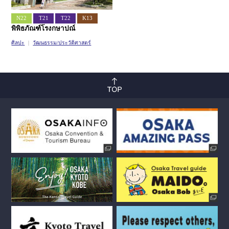
N22
T21
T22
K13
พิพิธภัณฑ์โรงกษาปณ์
ศิลปะ
วัฒนธรรม/ประวัติศาสตร์