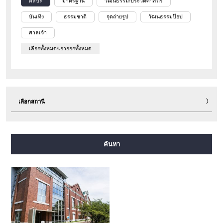
ศิลปะ
มาตรฐาน
วัฒนธรรม/ประวัติศาสตร์
บันเทิง
ธรรมชาติ
จุดถ่ายรูป
วัฒนธรรมป๊อป
ศาลเจ้า
เลือกทั้งหมด/เอาออกทั้งหมด
เลือกสถานี
สายมิโดซุจิ
สายทานิมาจิ
สายยตสึบาชิ
สายจูโอ
ค้นหา
สายเซ็นนิจิมาเอะ
สายซาไกซุจิ
สายนากาโฮริ สึรุมิเรียคุจิ
สายอิมาซาโตะซุจิ
สายนิวแทรม