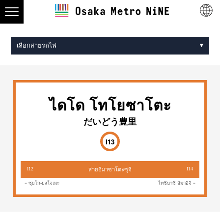
เลือกสายรถไฟ
Midosuji Line
Tanimachi Line
Yotsubashi Line
Chuo Line
Sennichimae Line
Sakaisuji Line
Nagahori Tsurumi-ryokuchi Line
Imazatosuji Line
New Tram
ไดโด โทโยซาโตะ
だいどう豊里
I13
I12
I14
สายอิมาซาโตะซุจิ
« ซุยโก-ยงโจเมะ
ไทชิบาชิ อิมาอิจิ »