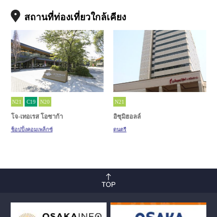
สถานที่ท่องเที่ยวใกล้เคียง
N21
C19
N20
N21
โจ-เทอเรส โอซาก้า
อิซุมิฮอลล์
ช็อปปิ้งคอมเพล็กซ์
ดนตรี