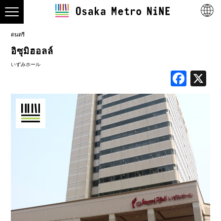
ดนตรี
อิซุมิฮอลล์
いずみホール
Face