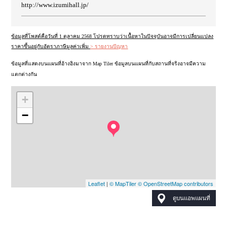
http://www.izumihall.jp/
ข้อมูลที่โพสต์คือวันที่ 1 ตุลาคม 2568 โปรดทราบว่าเนื้อหาในปัจจุบันอาจมีการเปลี่ยนแปลง
ราคาขึ้นอยู่กับอัตราภาษีมูลค่าเพิ่ม
> รายงานปัญหา
ข้อมูลที่แสดงบนแผนที่อ้างอิงมาจาก Map Tiler ข้อมูลบนแผนที่กับสถานที่จริงอาจมีความ
แตกต่างกัน
+
−
Leaflet
|
© MapTiler
© OpenStreetMap contributors
ดูบนแอพแผนที่