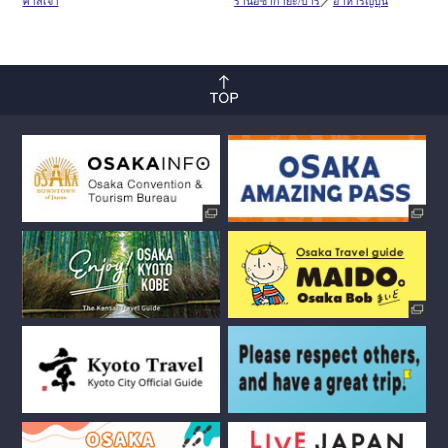
ศาลเจ้า
ร้านอิซากายะ/บาร์
อาหารญี่ปุ่น