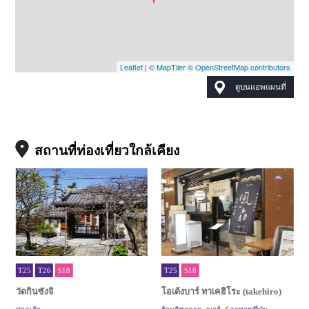
Leaflet
|
© MapTiler
© OpenStreetMap contributors
ดูบนแอพแผนที่
สถานที่ท่องเที่ยวใกล้เคียง
T25
T26
S18
T25
S18
วัดกินซังจิ
โอเด้งบาร์ ทาเคฮิโระ (takehiro)