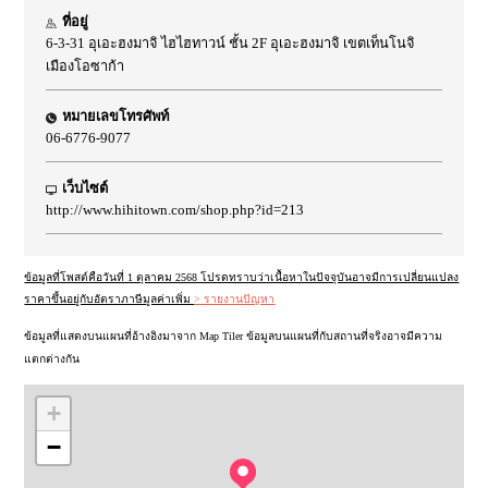
ที่อยู่
6-3-31 อุเอะฮงมาจิ ไฮไฮทาวน์ ชั้น 2F อุเอะฮงมาจิ เขตเท็นโนจิ
เมืองโอซาก้า
หมายเลขโทรศัพท์
06-6776-9077
เว็บไซต์
http://www.hihitown.com/shop.php?id=213
ข้อมูลที่โพสต์คือวันที่ 1 ตุลาคม 2568 โปรดทราบว่าเนื้อหาในปัจจุบันอาจมีการเปลี่ยนแปลง
ราคาขึ้นอยู่กับอัตราภาษีมูลค่าเพิ่ม
> รายงานปัญหา
ข้อมูลที่แสดงบนแผนที่อ้างอิงมาจาก Map Tiler ข้อมูลบนแผนที่กับสถานที่จริงอาจมีความ
แตกต่างกัน
+
−