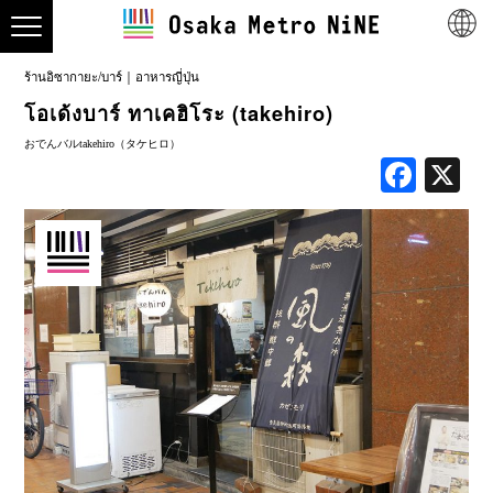
ร้านอิซากายะ/บาร์
อาหารญี่ปุ่น
โอเด้งบาร์ ทาเคฮิโระ (takehiro)
おでんバルtakehiro（タケヒロ）
Face