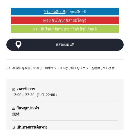
Y14 ยตสึบาชิ
สายยตสึบาชิ
M19 ชินไซบาชิ
สายมิโดซุจิ
N15 ชินไซบาชิ
สายนากาโฮริ สึรุมิเรียคุจิ
แสดงแผนที่
HALAL認証を取得しており、和牛やラーメンなど様々なメニューを提供しています。
เวลาทำการ
12:00～22:30（L.O. 22:00）
วันหยุดประจำ
無休
เส้นทางการเดินทาง