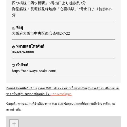
四つ橋線「四ツ橋駅」5号出口より徒歩約3分
御堂筋線・長堀鶴見緑地線「心斎橋駅」7号出口より徒歩約5
分
ที่อยู่
大阪府大阪市中央区西心斎橋2-7-22
หมายเลขโทรศัพท์
06-6926-8888
เว็บไซต์
https://naniwaya-osaka.com/
ข้อมูลที่โพสต์คือวันที่ 1 ตุลาคม 2568 โปรดทราบว่าเนื้อหาในปัจจุบันอาจมีการเปลี่ยนแปลง
ราคาขึ้นอยู่กับอัตราภาษีมูลค่าเพิ่ม
> รายงานปัญหา
ข้อมูลที่แสดงบนแผนที่อ้างอิงมาจาก Map Tiler ข้อมูลบนแผนที่กับสถานที่จริงอาจมีความ
แตกต่างกัน
+