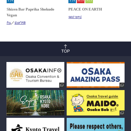
Y14
Y14
M19
N15
Shizen Bar Paprika Shokudo
PEACE ON EARTH
Vegan
จุดถ่ายรูป
กิน
มังสวิรัติ