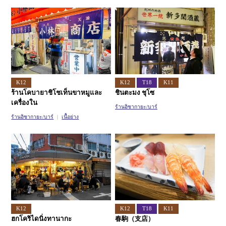
สายอิมาซาโตะซุจิ
สายนิวแทรม
K12
K12
T18
K11
ร้านโคบายาชิโชเท็นขาหมูและ
ชินตะมง ชุโซ
เครื่องใน
ร้านอิซากายะ/บาร์
ร้านอิซากายะ/บาร์
เนื้อย่าง
K12
K12
T18
K11
ฮกโคริไดนิ่งทานากะ
春駒（支店）