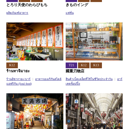
とろり天使のわらびもち
きものイング
ผลิตภัณฑ์อาหาร
แฟชั่น
K12
T21
K12
K13
ร้านทาจิมายะ
國重刃物店
ร้านอิซากายะ/บาร์
อาหารอเมริกันสไตล์
สินค้าเบ็ดเตล็ดที่ใช้ในชีวิตประจำวัน
อาร์
แอฟริกัน (Soul food)
เคดช็อปปิ้ง