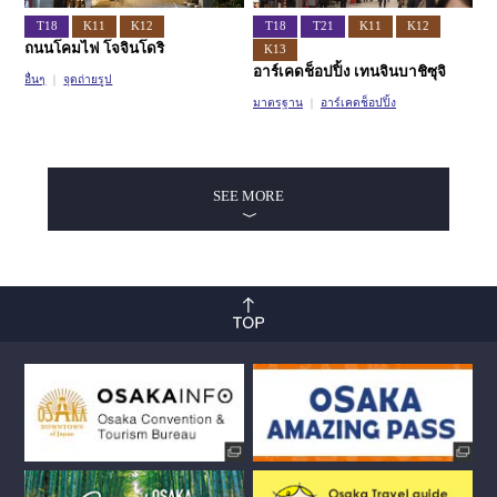
T18
K11
K12
T18
T21
K11
K12
ถนนโคมไฟ โจจินโดริ
K13
อาร์เคดช็อปปิ้ง เทนจินบาชิซุจิ
อื่นๆ
จุดถ่ายรูป
มาตรฐาน
อาร์เคดช็อปปิ้ง
SEE MORE