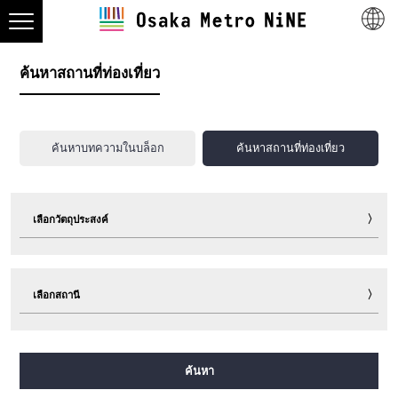
ค้นหาสถานที่ท่องเที่ยว
ค้นหาบทความในบล็อก
ค้นหาสถานที่ท่องเที่ยว
เลือกวัตถุประสงค์
ท่องเที่ยว
กิน
ช็อปปิ้ง
พักแรม
เลือกสถานี
กิจกรรมพาเพลิน
กีฬา
กิจกรรมอีเวนต์
ตั๋ว
เกร็ดท่องเที่ยวน่ารู้
อื่นๆ
สายมิโดซุจิ
สายทานิมาจิ
สายยตสึบาชิ
สายจูโอ
ค้นหา
สายเซ็นนิจิมาเอะ
สายซาไกซุจิ
สายนากาโฮริ สึรุมิเรียคุจิ