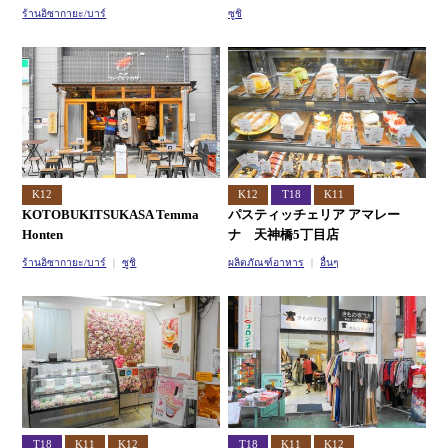
ร้านอิซากายะ/บาร์
ซูชิ
K12
K12
T18
K11
KOTOBUKITSUKASA Temma
パスティッチェリア アマレー
Honten
ナ 天神橋5丁目店
ร้านอิซากายะ/บาร์
ซูชิ
ผลิตภัณฑ์อาหาร
อื่นๆ
T18
K11
K12
T18
K11
K12