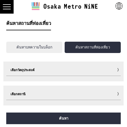
ค้นหาสถานที่ท่องเที่ยว
ค้นหาบทความในบล็อก
ค้นหาสถานที่ท่องเที่ยว
เลือกวัตถุประสงค์
ท่องเที่ยว
กิน
ช็อปปิ้ง
พักแรม
เลือกสถานี
กิจกรรมพาเพลิน
กีฬา
กิจกรรมอีเวนต์
ตั๋ว
เกร็ดท่องเที่ยวน่ารู้
อื่นๆ
สายมิโดซุจิ
สายทานิมาจิ
สายยตสึบาชิ
สายจูโอ
ค้นหา
สายเซ็นนิจิมาเอะ
สายซาไกซุจิ
สายนากาโฮริ สึรุมิเรียคุจิ