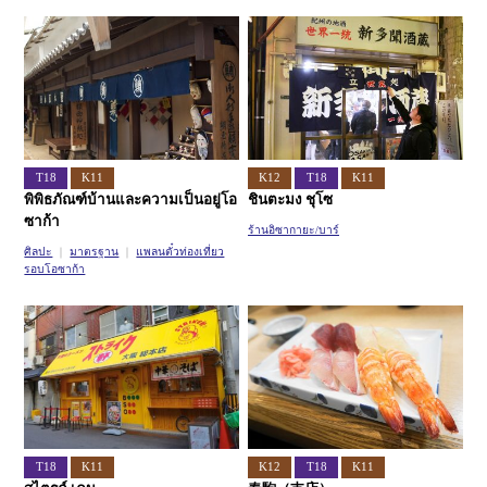
สายอิมาซาโตะซุจิ
สายนิวแทรม
T18
K11
K12
T18
K11
พิพิธภัณฑ์บ้านและความเป็นอยู่โอ
ชินตะมง ชุโซ
ซาก้า
ร้านอิซากายะ/บาร์
ศิลปะ
มาตรฐาน
แพลนตั๋วท่องเที่ยว
รอบโอซาก้า
T18
K11
K12
T18
K11