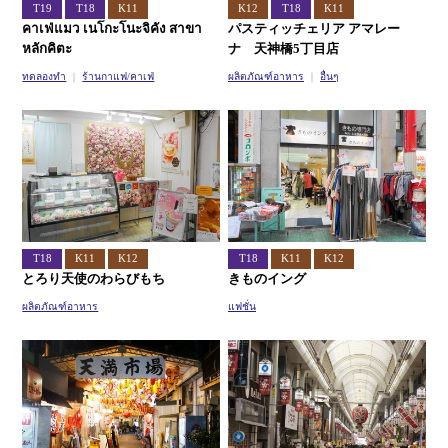
T19
T18
K11
K12
T18
K11
คาเฟ่แมว เนโกะโนะจิคัง สาขา
パスティッチェリア アマレー
หลักคิตะ
ナ 天神橋5丁目店
ทดลองทำ
ร้านกาแฟ/คาเฟ่
ผลิตภัณฑ์อาหาร
อื่นๆ
T18
K11
K12
T18
K11
K12
とろり天使のわらびもち
きものイング
ผลิตภัณฑ์อาหาร
แฟชั่น