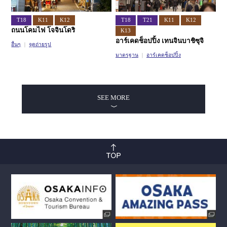
T18
K11
K12
T18
T21
K11
K12
ถนนโคมไฟ โจจินโดริ
K13
อาร์เคดช็อปปิ้ง เทนจินบาชิซุจิ
อื่นๆ
จุดถ่ายรูป
มาตรฐาน
อาร์เคดช็อปปิ้ง
SEE MORE