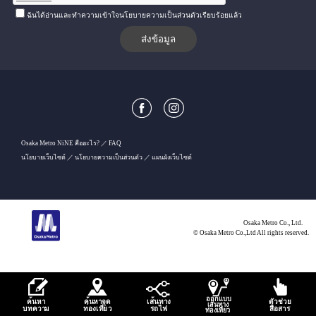
ฉันได้อ่านและทำความเข้าใจนโยบายความเป็นส่วนตัวเรียบร้อยแล้ว
Osaka Metro NiNE คืออะไร?
FAQ
นโยบายเว็บไซต์
นโยบายความเป็นส่วนตัว
แผนผังเว็บไซต์
Osaka Metro Co., Ltd.
© Osaka Metro Co.,Ltd All rights reserved.
ออกแบบ
้
้
้
ค
น
ห
า
ค
น
ห
า
จ
ุ
ด
เ
ส
น
ท
า
ง
ตัวช่วย
เส้นทาง
่
่
สื่อสาร
ไ
บ
ท
ควา
ม
ท
อ
ง
เ
ท
ี
ย
ว
ร
ถ
ฟ
ท่องเที่ยว