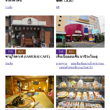
สไตรค์ เคน
春駒（支店）
ราเม็ง
ซูชิ
T18
K11
T18
K11
ซามูไรคาเฟ่ (SAMURAI CAFÉ)
เท็นเน็นออนเซ็น นานิวะโนะยุ
บันเทิง
มาตรฐาน
ออนเซ็น/ห้องอาบน้ำสาธารณะ
แพลนตั๋วท่องเที่ยวรอบโอซาก้า