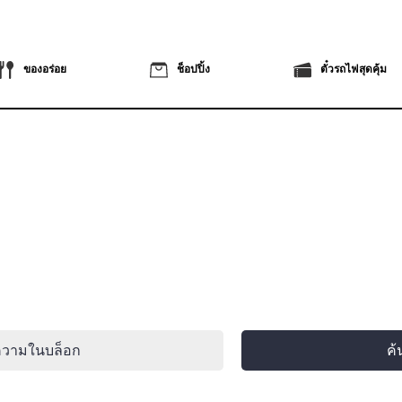
ของอร่อย
ช็อปปิ้ง
ตั๋วรถไฟสุดคุ้ม
ความในบล็อก
ค้