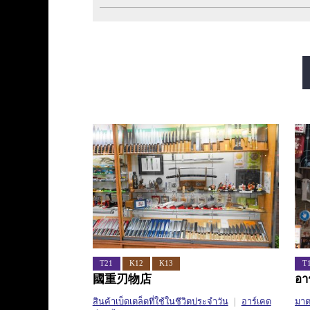
สายมิโดซุจิ
สายทานิมาจิ
สายซาไกซุจิ
สายนากาโฮริ สึรุมิเรี
T21
K12
K13
T
國重刃物店
อาร
สินค้าเบ็ดเตล็ดที่ใช้ในชีวิตประจำวัน
อาร์เคด
มา