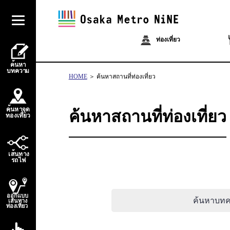
ท่องเที่ยว
้
ค
น
ห
า
บ
ท
ควา
ม
HOME
ค้นหาสถานที่ท่องเที่ยว
้
ค
น
ห
า
จ
ุ
ด
ค้นหาสถานที่ท่องเที่ยว
่
่
ท
อ
ง
เ
ท
ี
ย
ว
้
เ
ส
น
ท
า
ง
ไ
ร
ถ
ฟ
ออกแบบ
ค้นหาบท
เส้นทาง
ท่องเที่ยว