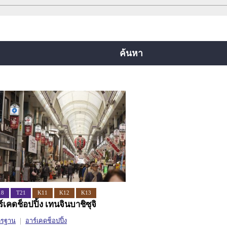
สายยตสึบาชิ
สายจูโอ
สายเซ็นนิจิมาเอะ
ยคุจิ
สายอิมาซาโตะซุจิ
สายนิวแทรม
ค้นหา
18
T21
K11
K12
K13
์เคดช็อปปิ้ง เทนจินบาชิซุจิ
ตรฐาน
อาร์เคดช็อปปิ้ง