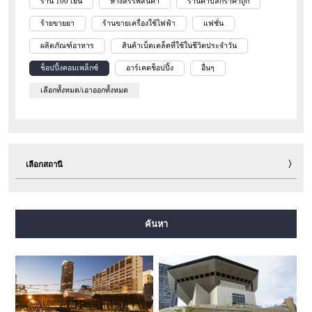
ร้าน 100 เยน
ห้างสรรพสินค้า
ร้านค้าปลีกราคาถูก
ร้ายขายยา
ร้านขายเครื่องใช้ไฟฟ้า
แฟชั่น
ผลิตภัณฑ์อาหาร
สินค้าเบ็ดเตล็ดที่ใช้ในชีวิตประจำวัน
ช็อปปิ้งคอมเพล็กซ์
อาร์เคดช็อปปิ้ง
อื่นๆ
เลือกทั้งหมด/เอาออกทั้งหมด
เลือกสถานี
สายมิโดซุจิ
สายทานิมาจิ
สายยตสึบาชิ
สายจูโอ
ค้นหา
สายเซ็นนิจิมาเอะ
สายซาไกซุจิ
สายนากาโฮริ สึรุมิเรียคุจิ
สายอิมาซาโตะซุจิ
สายนิวแทรม