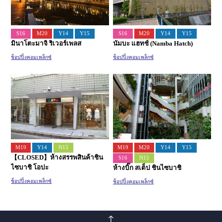
S16
M20
Y14
Y15
S16
M20
Y14
Y15
มินาโตะมาจิ ริเวอร์เพลส
นัมบะ แฮทช์ (Namba Hatch)
ช็อปปิ้งคอมเพล็กซ์
ช็อปปิ้งคอมเพล็กซ์
M19
Y14
N15
M19
M20
Y14
Y15
【CLOSED】ห้างสรรพสินค้าชิน
S16
N15
ไซบาชิ โอปะ
ห้างบิ๊ก สเต็ป ชินไซบาชิ
ช็อปปิ้งคอมเพล็กซ์
ช็อปปิ้งคอมเพล็กซ์