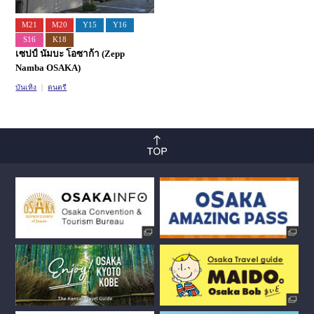
M21
M20
Y15
Y16
S16
K18
เซปป์ นัมบะ โอซาก้า (Zepp
Namba OSAKA)
บันเทิง
ดนตรี