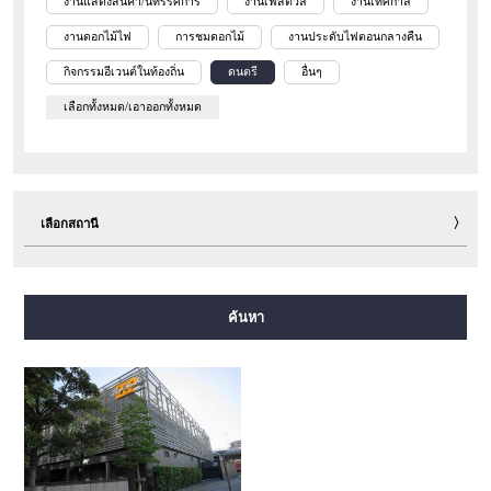
งานแสดงสินค้า/นิทรรศการ
งานเฟสติวัล
งานเทศกาล
งานดอกไม้ไฟ
การชมดอกไม้
งานประดับไฟตอนกลางคืน
กิจกรรมอีเวนต์ในท้องถิ่น
ดนตรี
อื่นๆ
เลือกทั้งหมด/เอาออกทั้งหมด
เลือกสถานี
สายมิโดซุจิ
สายทานิมาจิ
สายยตสึบาชิ
สายจูโอ
ค้นหา
สายเซ็นนิจิมาเอะ
สายซาไกซุจิ
สายนากาโฮริ สึรุมิเรียคุจิ
สายอิมาซาโตะซุจิ
สายนิวแทรม