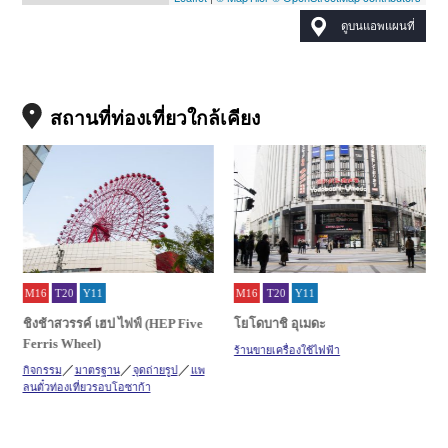
ดูบนแอพแผนที่
สถานที่ท่องเที่ยวใกล้เคียง
M16
T20
Y11
M16
T20
Y11
ชิงช้าสวรรค์ เฮป ไฟฟ์ (HEP Five
โยโดบาชิ อุเมดะ
Ferris Wheel)
ร้านขายเครื่องใช้ไฟฟ้า
กิจกรรม
มาตรฐาน
จุดถ่ายรูป
แพ
ลนตั๋วท่องเที่ยวรอบโอซาก้า