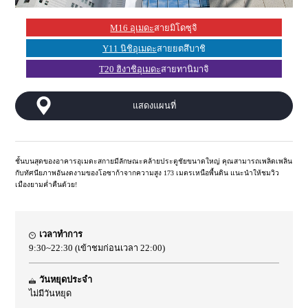
M16 อุเมดะ
สายมิโดซุจิ
Y11 นิชิอุเมดะ
สายยตสึบาชิ
T20 ฮิงาชิอุเมดะ
สายทานิมาจิ
แสดงแผนที่
ชั้นบนสุดของอาคารอุเมดะสกายมีลักษณะคล้ายประตูชัยขนาดใหญ่ คุณสามารถเพลิดเพลิน
กับทัศนียภาพอันงดงามของโอซาก้าจากความสูง 173 เมตรเหนือพื้นดิน แนะนำให้ชมวิว
เมืองยามค่ำคืนด้วย!
เวลาทำการ
9:30~22:30 (เข้าชมก่อนเวลา 22:00)
วันหยุดประจำ
ไม่มีวันหยุด