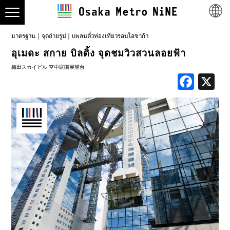
มาตรฐาน
จุดถ่ายรูป
แพลนตั๋วท่องเที่ยวรอบโอซาก้า
อุเมดะ สกาย บิลดิ้ง จุดชมวิวสวนลอยฟ้า
梅田スカイビル 空中庭園展望台
Face