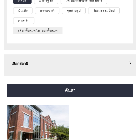
ศิลปะ
มาตรฐาน
วัฒนธรรม/ประวัติศาสตร์
บันเทิง
ธรรมชาติ
จุดถ่ายรูป
วัฒนธรรมป๊อป
ศาลเจ้า
เลือกทั้งหมด/เอาออกทั้งหมด
เลือกสถานี
สายมิโดซุจิ
สายทานิมาจิ
สายยตสึบาชิ
สายจูโอ
ค้นหา
สายเซ็นนิจิมาเอะ
สายซาไกซุจิ
สายนากาโฮริ สึรุมิเรียคุจิ
สายอิมาซาโตะซุจิ
สายนิวแทรม