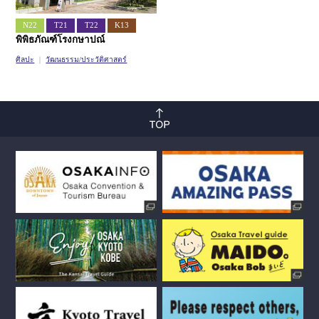
N22
T21
T22
K13
พิพิธภัณฑ์โรงกษาปณ์
ศิลปะ
วัฒนธรรม/ประวัติศาสตร์