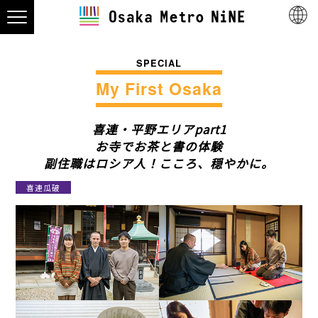
SPECIAL
My First Osaka
喜連・平野エリアpart1
お寺でお茶と書の体験
副住職はロシア人！こころ、穏やかに。
喜連瓜破