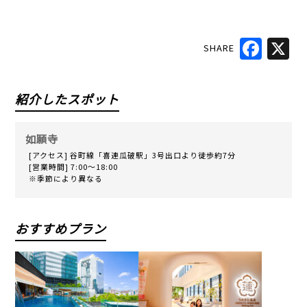
SHARE
Faceb
X
紹介したスポット
如願寺
[アクセス] 谷町線「喜連瓜破駅」3号出口より徒歩約7分
[営業時間] 7:00～18:00
※季節により異なる
おすすめプラン