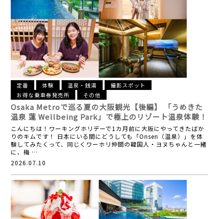
定番
体験
温泉・銭湯
撮影スポット
お得な乗車券発売所
その他
Osaka Metroで巡る夏の大阪観光【後編】
「うめきた
温泉 蓮 Wellbeing Park」で極上のリゾート温泉体験！
こんにちは！ワーキングホリデーで1カ月前に大阪にやってきたばか
りのキムです！ 日本にいる間にどうしても「Onsen（温泉）」を体
験してみたくって、同じくワーホリ仲間の韓国人・ヨヌちゃんと一緒
に、梅 …
2026.07.10