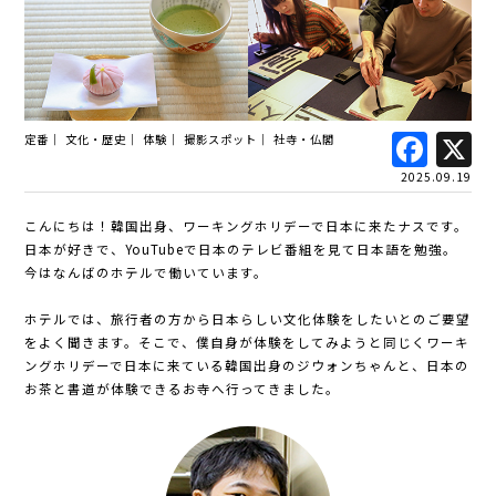
Fac
定番
文化・歴史
体験
撮影スポット
社寺・仏閣
2025.09.19
こんにちは！韓国出身、ワーキングホリデーで日本に来たナスです。
日本が好きで、YouTubeで日本のテレビ番組を見て日本語を勉強。
今はなんばのホテルで働いています。
ホテルでは、旅行者の方から日本らしい文化体験をしたいとのご要望
をよく聞きます。そこで、僕自身が体験をしてみようと同じくワーキ
ングホリデーで日本に来ている韓国出身のジウォンちゃんと、日本の
お茶と書道が体験できるお寺へ行ってきました。