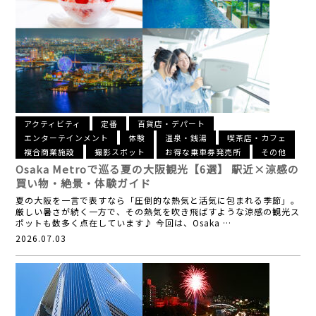
アクティビティ
定番
百貨店・デパート
エンターテインメント
体験
温泉・銭湯
喫茶店・カフェ
複合商業施設
撮影スポット
お得な乗車券発売所
その他
Osaka Metroで巡る夏の大阪観光【6選】
駅近×涼感の
買い物・絶景・体験ガイド
夏の大阪を一言で表すなら「圧倒的な熱気と活気に包まれる季節」。
厳しい暑さが続く一方で、その熱気を吹き飛ばすような涼感の観光ス
ポットも数多く点在しています♪ 今回は、Osaka …
2026.07.03