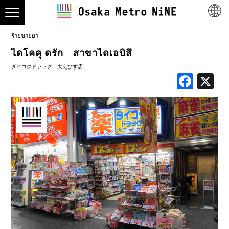
ร้ายขายยา
ไดโคคุ ดรัก สาขาไดเอบิสึ
ダイコクドラッグ 大えびす店
Face