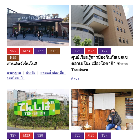
สายอิมาซาโตะซุจิ
สายนิวแทรม
M22
M23
T27
K18
T28
M23
T27
ศูนย์เรียนรู้การป้องกันภัยเขตเข
K19
ตอาเบโนะ เมืองโอซาก้า Abeno
สวนสัตว์เท็นโนจิ
Tasukaru
มาตรฐาน
บันเทิง
แพลนตั๋วท่องเที่ยว
รอบโอซาก้า
ศิลปะ
T27
M23
T28
T26
M23
T27