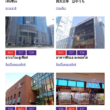
เท็นชิบะ
四天王寺 はやうち
ธรรมชาติ
ก๋วยเตี๋ยว
M23
T27
T28
M23
T27
T28
อาเบโนะลูเซียส
อาคารคินเอ อะพอลโล
ช็อปปิ้งคอมเพล็กซ์
ช็อปปิ้งคอมเพล็กซ์
T28
M23
T27
T28
M23
T27