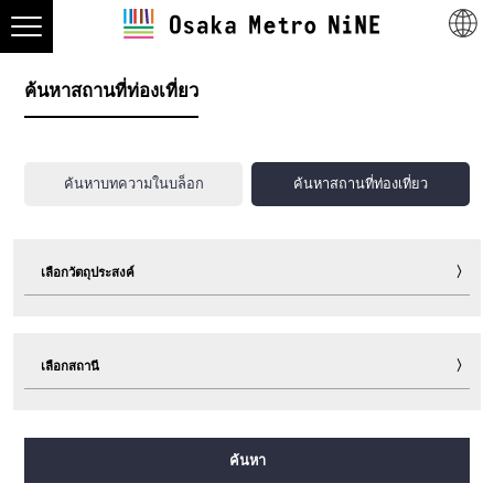
ค้นหาสถานที่ท่องเที่ยว
ค้นหาบทความในบล็อก
ค้นหาสถานที่ท่องเที่ยว
เลือกวัตถุประสงค์
ท่องเที่ยว
กิน
ช็อปปิ้ง
พักแรม
เลือกสถานี
กิจกรรมพาเพลิน
กีฬา
กิจกรรมอีเวนต์
ตั๋ว
เกร็ดท่องเที่ยวน่ารู้
อื่นๆ
สายมิโดซุจิ
สายทานิมาจิ
สายยตสึบาชิ
สายจูโอ
ค้นหา
สายเซ็นนิจิมาเอะ
สายซาไกซุจิ
สายนากาโฮริ สึรุมิเรียคุจิ