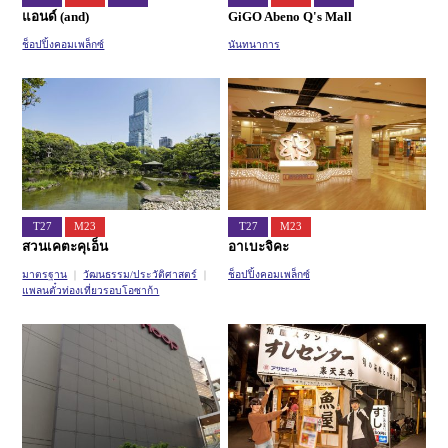
แอนด์ (and)
GiGO Abeno Q's Mall
ช็อปปิ้งคอมเพล็กซ์
นันทนาการ
T27
M23
T27
M23
สวนเคตะคุเอ็น
อาเบะจิคะ
มาตรฐาน
วัฒนธรรม/ประวัติศาสตร์
ช็อปปิ้งคอมเพล็กซ์
แพลนตั๋วท่องเที่ยวรอบโอซาก้า