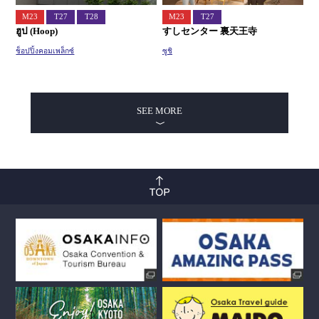
M23
T27
T28
M23
T27
ฮูป (Hoop)
すしセンター 裏天王寺
ช็อปปิ้งคอมเพล็กซ์
ซูชิ
SEE MORE