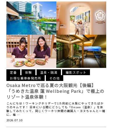
定番
体験
温泉・銭湯
撮影スポット
お得な乗車券発売所
その他
Osaka Metroで巡る夏の大阪観光【後編】
「うめきた温泉 蓮 Wellbeing Park」で極上の
リゾート温泉体験！
こんにちは！ワーキングホリデーで1カ月前に大阪にやってきたばか
りのキムです！ 日本にいる間にどうしても「Onsen（温泉）」を体
験してみたくって、同じくワーホリ仲間の韓国人・ヨヌちゃんと一緒
に、梅 …
2026.07.10