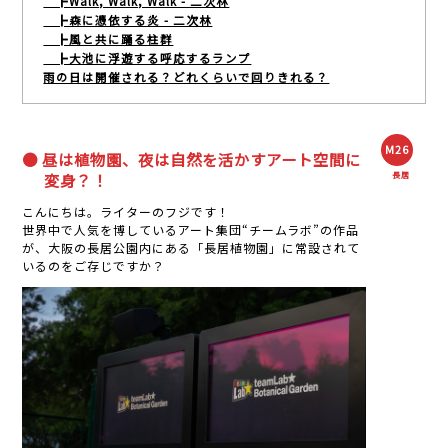
┣Walk, Walk, Walk - 二次林
┣森に憑依する炎 - 二次林
┣風と共に踊る柱群
┣大池に浮遊する呼応するランプ
雨の日は開催される？どれくらいで回りきれる？
M26
● 昼は植物園、夜は自然を活かすアート空間に
変身？！
長居
こんにちは。ライターのフジです！
世界中で人気を博しているアート集団“チームラボ”の作品
が、大阪の長居公園内にある「長居植物園」に常設されて
いるのをご存じですか？