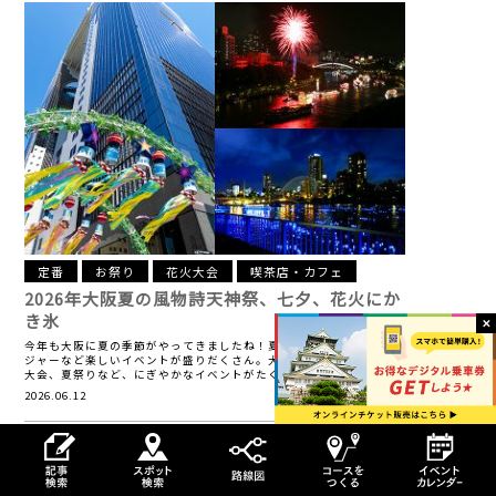
定番
お祭り
花火大会
喫茶店・カフェ
2026年大阪夏の風物詩
天神祭、七夕、花火にか
き氷
今年も大阪に夏の季節がやってきましたね！夏といえば、お祭りにレ
ジャーなど楽しいイベントが盛りだくさん。大阪でも七夕祭りや花火
大会、夏祭りなど、にぎやかなイベントがたくさん開催されます …
2026.06.12