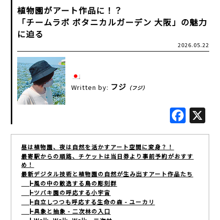
植物園がアート作品に！？
「チームラボ ボタニカルガーデン 大阪」の魅力
に迫る
2026.05.22
フジ
Written by:
（フジ）
Fac
昼は植物園、夜は自然を活かすアート空間に変身？！
最寄駅からの順路、チケットは当日券より事前予約がおすす
め！
最新デジタル技術と植物園の自然が生み出すアート作品たち
┣風の中の散逸する鳥の彫刻群
┣ツバキ園の呼応する小宇宙
┣自立しつつも呼応する生命の森 - ユーカリ
┣具象と抽象 - 二次林の入口