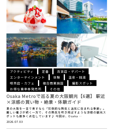
アクティビティ
定番
百貨店・デパート
エンターテインメント
体験
温泉・銭湯
喫茶店・カフェ
複合商業施設
撮影スポット
お得な乗車券発売所
その他
Osaka Metroで巡る夏の大阪観光【6選】
駅近
×涼感の買い物・絶景・体験ガイド
夏の大阪を一言で表すなら「圧倒的な熱気と活気に包まれる季節」。
厳しい暑さが続く一方で、その熱気を吹き飛ばすような涼感の観光ス
ポットも数多く点在しています♪ 今回は、Osaka …
2026.07.03