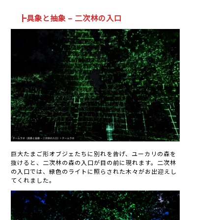
┣具象と抽象 – 二次林の入口
巨大たまご形オブジェたちに別れを告げ、ユーカリの森を
抜けると、二次林の森の入口が目の前に現れます。二次林
の入口では、緑色のライトに照らされた木々がお出迎えし
てくれました。