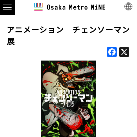
アニメーション チェンソーマン
展
Fac