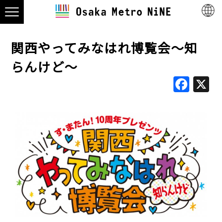
関西やってみなはれ博覧会～知
らんけど～
Fac