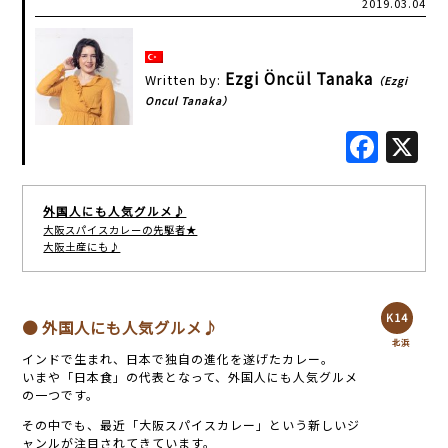
2019.03.04
Ezgi Öncül Tanaka
Written by:
（Ezgi
Oncul Tanaka）
Fac
外国人にも人気グルメ♪
大阪スパイスカレーの先駆者★
大阪土産にも♪
K14
● 外国人にも人気グルメ♪
北浜
インドで生まれ、日本で独自の進化を遂げたカレー。
いまや「日本食」の代表となって、外国人にも人気グルメ
の一つです。
その中でも、最近「大阪スパイスカレー」という新しいジ
ャンルが注目されてきています。