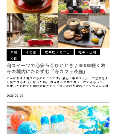
体験
その他
喫茶店・カフェ
社寺・仏閣
和食
和スイーツで心安らぐひととき♪
400年続くお
寺の境内にたたずむ「寺カフェ茶庭」
こんにちは！韓国から来たユンです。最近「寺カフェ」って言葉をよ
く見かけるようになったね。 お寺さんの中でカフェができるって、
想像しただけでも雰囲気良さそう！今日はお友達のヒナタちゃんを誘
…
2025.05.09