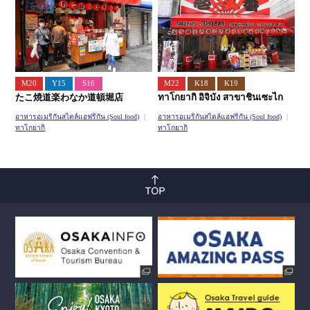
M20
Y15
S16
M22
K18
K19
たこ焼道楽わなか道頓堀店
ทาโกยากิ อิจิบัง สาขาชินเซะไก
อาหารอเมริกันสไตล์แอฟริกัน (Soul food)
อาหารอเมริกันสไตล์แอฟริกัน (Soul food)
ทาโกยากิ
ทาโกยากิ