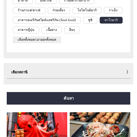
ฮาลาล
มังสวิรัติ
ร้านอิซากายะ/บาร์
ร้านกาแฟ/คาเฟ่
ก๋วยเตี๋ยว
โอโคโนมิยากิ
ราเม็ง
อาหารอเมริกันสไตล์แอฟริกัน (Soul food)
ซูชิ
ทาโกยากิ
อาหารญี่ปุ่น
เนื้อย่าง
อื่นๆ
เลือกทั้งหมด/เอาออกทั้งหมด
เลือกสถานี
สายมิโดซุจิ
สายทานิมาจิ
สายยตสึบาชิ
สายจูโอ
ค้นหา
สายเซ็นนิจิมาเอะ
สายซาไกซุจิ
สายนากาโฮริ สึรุมิเรียคุจิ
สายอิมาซาโตะซุจิ
สายนิวแทรม