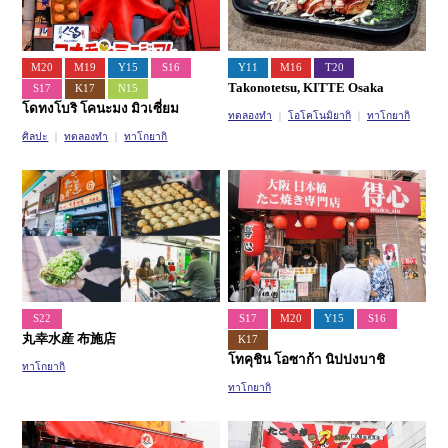
M20
M19
Y15
S16
Y11
M16
T20
Takonotetsu, KITTE Osaka
S17
K17
N15
โดทงโบริ โคนะมง มิวเซี่ยม
ทดลองทำ
โอโคโนมิยากิ
ทาโกยากิ
ศิลปะ
ทดลองทำ
ทาโกยากิ
S22
S17
M20
Y15
S16
丸幸水産 布施店
K17
โทคุชิน โอซาก้า นิปปงบาชิ
ทาโกยากิ
ทาโกยากิ