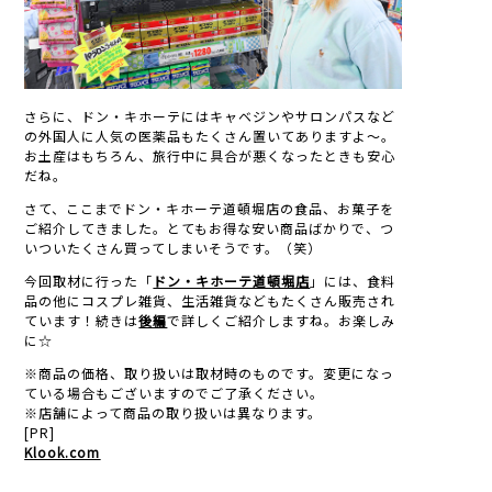
さらに、ドン・キホーテにはキャベジンやサロンパスなど
の外国人に人気の医薬品もたくさん置いてありますよ～。
お土産はもちろん、旅行中に具合が悪くなったときも安心
だね。
さて、ここまでドン・キホーテ道頓堀店の食品、お菓子を
ご紹介してきました。とてもお得な安い商品ばかりで、つ
いついたくさん買ってしまいそうです。（笑）
今回取材に行った「
ドン・キホーテ道頓堀店
」には、食料
品の他にコスプレ雑貨、生活雑貨などもたくさん販売され
ています！続きは
後編
で詳しくご紹介しますね。お楽しみ
に☆
※商品の価格、取り扱いは取材時のものです。変更になっ
ている場合もございますのでご了承ください。
※店舗によって商品の取り扱いは異なります。
[PR]
Klook.com