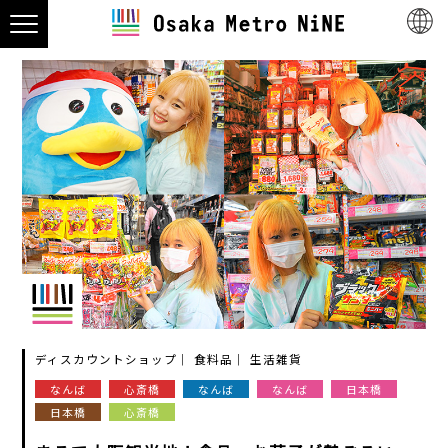
ディスカウントショップ
食料品
生活雑貨
なんば
心斎橋
なんば
なんば
日本橋
日本橋
心斎橋