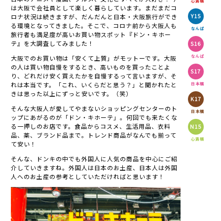
心斎橋
は大阪で会社員として楽しく暮らしています。まだまだコ
ロナ状況は続きますが、だんだんと日本・大阪旅行ができ
Y15
る環境となってきました。そこで、コロナ前から大阪人も
なんば
旅行者も満足度が高いお買い物スポット『ドン・キホー
テ』を大調査してみました！
S16
なんば
大阪でのお買い物は「安くて上質」がモットーです。大阪
の人は買い物自慢をするとき、高いものを買ったことよ
S17
り、どれだけ安く買えたかを自慢するって言いますが、そ
れは本当です。「これ、いくらだと思う？」と聞かれたと
日本橋
きは思った以上にずっと安いです。（笑）
K17
そんな大阪人が愛してやまないショッピングセンターのト
日本橋
ップにあがるのが「ドン・キホーテ」。何回でも来たくな
る一押しのお店です。食品からコスメ、生活用品、衣料
N15
品、薬、ブランド品まで。トレンド商品がなんでも揃って
心斎橋
て安い！
そんな、ドンキの中でも外国人に人気の商品を中心にご紹
介していきますね。外国人は日本のお土産、日本人は外国
人へのお土産の参考としていただければと思います！