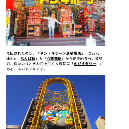
今回訪れたのは、『
ドン・キホーテ道頓堀店
』。Osaka
Metro「
なんば駅
」＆「
心斎橋駅
」から徒歩約５分。道頓
堀川沿いのひときわ目を引く大観覧車「
えびすタワー
」が
ある、あのドンキです。