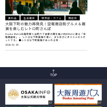
食料品
生活雑貨
喫茶店・カフェ
商店街
大阪下町の魅力再発見！空堀商店街
グルメ＆雑
貨を楽しむレトロ町さんぽ
Osaka Metro松屋町駅と谷町六丁目駅の間を結ぶ約800mに渡る「空
堀商店街」 。 レトロな下町風情が漂い、まち歩きにオススメのスポ
ットです。 ●レトロな下町風情があふれる空 …
2026.01.30