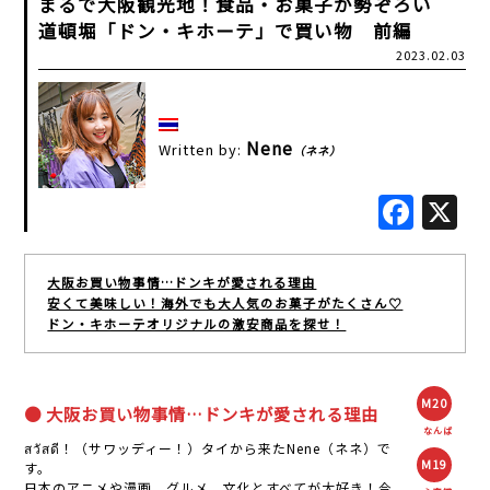
まるで大阪観光地！食品・お菓子が勢ぞろい
道頓堀「ドン・キホーテ」で買い物 前編
2023.02.03
Nene
Written by:
（ネネ）
Fac
大阪お買い物事情…ドンキが愛される理由
安くて美味しい！海外でも大人気のお菓子がたくさん♡
ドン・キホーテオリジナルの激安商品を探せ！
M20
● 大阪お買い物事情…ドンキが愛される理由
なんば
สวัสดี！（サワッディー！）タイから来たNene（ネネ）で
M19
す。
日本のアニメや漫画、グルメ、文化とすべてが大好き！今