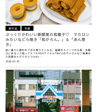
食料品
和食
ぷっくりかわいい新感覚の和菓子♡
マカロン
みたいなどら焼き「和かろん。」＆「あん巻
き」
甘い香りに誘われて立ち寄りたくなる、話題のスイーツが大阪・北堀
江にあるって知ってた？K-POPアイドルTWICEのサナさんもご用達の
人気店なんだとか♪ Osaka …
2026.03.20