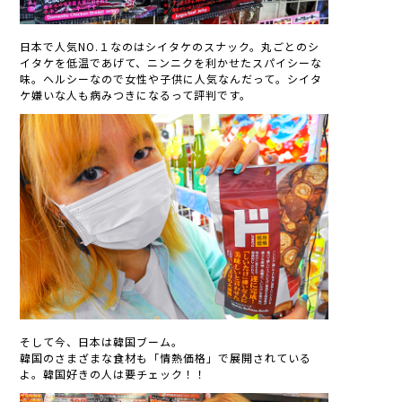
日本で人気NO.１なのはシイタケのスナック。丸ごとのシ
イタケを低温であげて、ニンニクを利かせたスパイシーな
味。ヘルシーなので女性や子供に人気なんだって。シイタ
ケ嫌いな人も病みつきになるって評判です。
そして今、日本は韓国ブーム。
韓国のさまざまな食材も「情熱価格」で展開されている
よ。韓国好きの人は要チェック！！