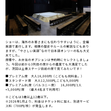
ショーは、海外のお客さまにも伝わりやすいように、全編
英語で進行します。相撲の歴史やルールの解説などもあり
ますが、“やさしい英語”なので日本語オンリーの私も大丈
夫でした。
席種や、お弁当のオプションは予約時にセレクトしましょ
う。今回は前から3列目の席からの鑑賞でも大満足でした
が、次回は土俵ステージ目前の席で見てみたいです！
■プレミアム席 大人16,000円（こどもも同料金。）
■スタンダード席 大人12,500円,こども9,000円
■プレミアムBL席（バルコニー席） 16,000円/1人
+5,000円/席 （最大4名まで利用可）
※こどもは3歳以上12歳以下。
※2026年1月より、料金はチケット料に加え、別途サービ
ス料（700円/枚）が発生します。