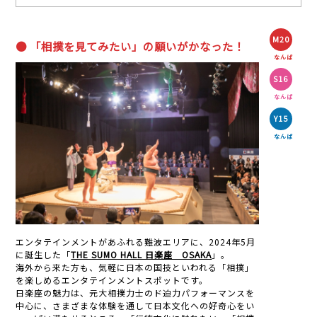
M20
● 「相撲を見てみたい」の願いがかなった！
なんば
S16
なんば
Y15
なんば
エンタテインメントがあふれる難波エリアに、2024年5月
に誕生した「
THE SUMO HALL 日楽座 OSAKA
」。
海外から来た方も、気軽に日本の国技といわれる「相撲」
を楽しめるエンタテインメントスポットです。
日楽座の魅力は、元大相撲力士のド迫力パフォーマンスを
中心に、さまざまな体験を通して日本文化への好奇心をい