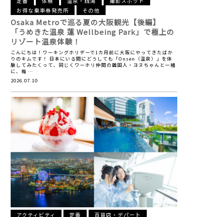
定番
体験
温泉・銭湯
撮影スポット
お得な乗車券発売所
その他
Osaka Metroで巡る夏の大阪観光【後編】
「うめきた温泉 蓮 Wellbeing Park」で極上の
リゾート温泉体験！
こんにちは！ワーキングホリデーで1カ月前に大阪にやってきたばか
りのキムです！ 日本にいる間にどうしても「Onsen（温泉）」を体
験してみたくって、同じくワーホリ仲間の韓国人・ヨヌちゃんと一緒
に、梅 …
2026.07.10
アクティビティ
定番
百貨店・デパート