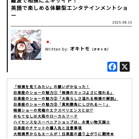
難波で相撲にエキサイト！
英語で楽しめる体験型エンタテインメントショ
ー
2025.08.15
オキトモ
Written by:
（オキトモ）
Fac
「相撲を見てみたい」の願いがかなった！
日楽座のショーの魅力①「相撲のカッコよさに惚れる」
日楽座のショーの魅力②「大阪らしさ溢れる相撲の解説」
日楽座のショーの魅力③「真剣勝負にしびれる～！」
相撲ショーの究極のエクスペリエンスとは!?
おもてなしは大阪のローカルフード
ハイセンスなスーベニアショップは、お買い物天国☆
日楽座のチケットの購入先と注意事項
大相撲界からもエールが！日楽座の盛り上がりに期待★