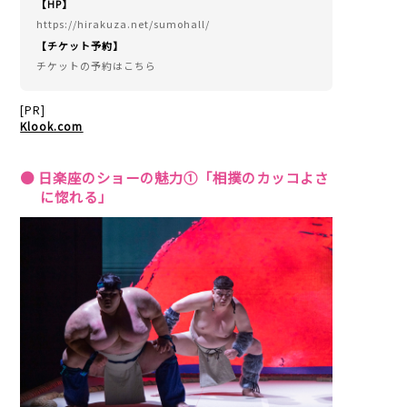
【HP】
https://hirakuza.net/sumohall/
【チケット予約】
チケットの予約はこちら
[PR]
Klook.com
● 日楽座のショーの魅力①「相撲のカッコよさ
に惚れる」