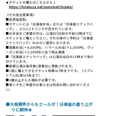
★チケットの購入はこちらから↓
https://hirakuza.net/sumohall/tickets/
《その他注意事項》
■全席指定制。
■チケットには「日楽座弁当」または「日楽座スナックバ
ッグ」、さらに1ドリンクが含まれています。
■お弁当をご希望の方は、公演日3日前の午前10時までに
チケットをご購入ください。それ以降のご予約は「日楽座
スナックバッグ」のみのご提供となります。
■高級弁当(＋4,000円)、ハラール弁当(＋2,000円)、ヴィ
ーガン弁当(＋2,000円)※全て税込価格
■「日楽座スナックバッグ」は公演日当日の15時まで受け
付けています。
■新規公演は毎月第1営業日に更新されます。
■1度に購入できるチケット枚数は7枚までです。（※プレ
ミアムBL席は3枚まで）
■3歳以上から入場料が必要です。
■車いすをご希望のお客さまは別途お問い合わせくださ
い。
●大相撲界からもエールが！日楽座の盛り上が
りに期待★