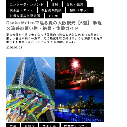
エンターテインメント
体験
温泉・銭湯
喫茶店・カフェ
複合商業施設
撮影スポット
お得な乗車券発売所
その他
Osaka Metroで巡る夏の大阪観光【6選】
駅近
×涼感の買い物・絶景・体験ガイド
夏の大阪を一言で表すなら「圧倒的な熱気と活気に包まれる季節」。
厳しい暑さが続く一方で、その熱気を吹き飛ばすような涼感の観光ス
ポットも数多く点在しています♪ 今回は、Osaka …
2026.07.03
定番
お祭り
花火大会
喫茶店・カフェ