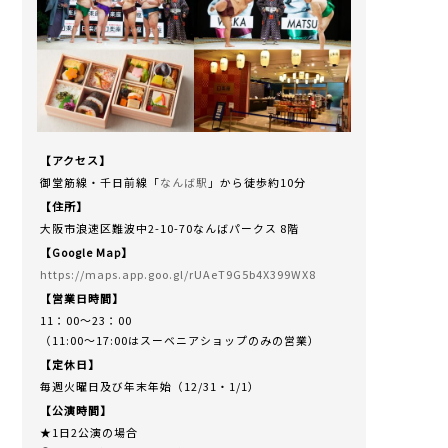
【アクセス】
御堂筋線・千日前線「
なんば駅
」から徒歩約10分
【住所】
大阪市浪速区難波中2-10-70なんばパークス 8階
【Google Map】
https://maps.app.goo.gl/rUAeT9G5b4X399WX8
【営業日時間】
11：00～23：00
（11:00〜17:00はスーベニアショップのみの営業）
【定休日】
毎週火曜日及び年末年始（12/31・1/1）
【公演時間】
★1日2公演の場合