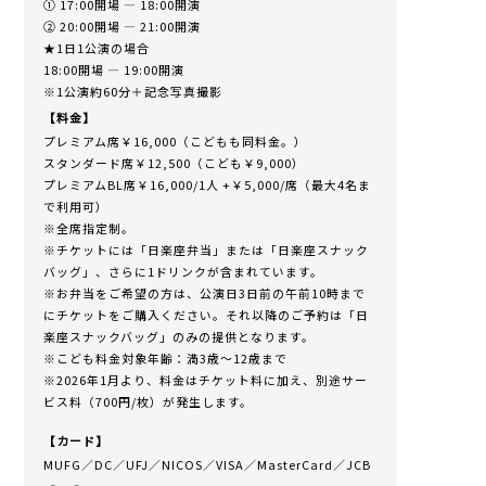
① 17:00開場 ― 18:00開演
② 20:00開場 ― 21:00開演
★1日1公演の場合
18:00開場 ― 19:00開演
※1公演約60分＋記念写真撮影
【料金】
プレミアム席￥16,000（こどもも同料金。）
スタンダード席￥12,500（こども￥9,000）
プレミアムBL席￥16,000/1人 +￥5,000/席（最大4名ま
で利用可）
※全席指定制。
※チケットには「日楽座弁当」または「日楽座スナック
バッグ」、さらに1ドリンクが含まれています。
※お弁当をご希望の方は、公演日3日前の午前10時まで
にチケットをご購入ください。それ以降のご予約は「日
楽座スナックバッグ」のみの提供となります。
※こども料金対象年齢：満3歳～12歳まで
※2026年1月より、料金はチケット料に加え、別途サー
ビス料（700円/枚）が発生します。
【カード】
MUFG／DC／UFJ／NICOS／VISA／MasterCard／JCB