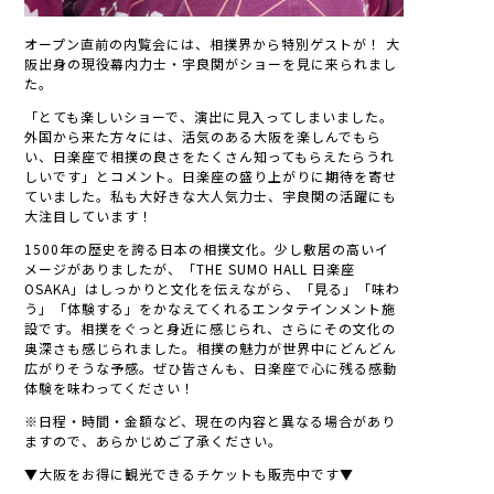
オープン直前の内覧会には、相撲界から特別ゲストが！ 大
阪出身の現役幕内力士・宇良関がショーを見に来られまし
た。
「とても楽しいショーで、演出に見入ってしまいました。
外国から来た方々には、活気のある大阪を楽しんでもら
い、日楽座で相撲の良さをたくさん知ってもらえたらうれ
しいです」とコメント。日楽座の盛り上がりに期待を寄せ
ていました。私も大好きな大人気力士、宇良関の活躍にも
大注目しています！
1500年の歴史を誇る日本の相撲文化。少し敷居の高いイ
メージがありましたが、「THE SUMO HALL 日楽座
OSAKA」はしっかりと文化を伝えながら、「見る」「味わ
う」「体験する」をかなえてくれるエンタテインメント施
設です。相撲をぐっと身近に感じられ、さらにその文化の
奥深さも感じられました。相撲の魅力が世界中にどんどん
広がりそうな予感。ぜひ皆さんも、日楽座で心に残る感動
体験を味わってください！
※日程・時間・金額など、現在の内容と異なる場合があり
ますので、あらかじめご了承ください。
▼大阪をお得に観光できるチケットも販売中です▼